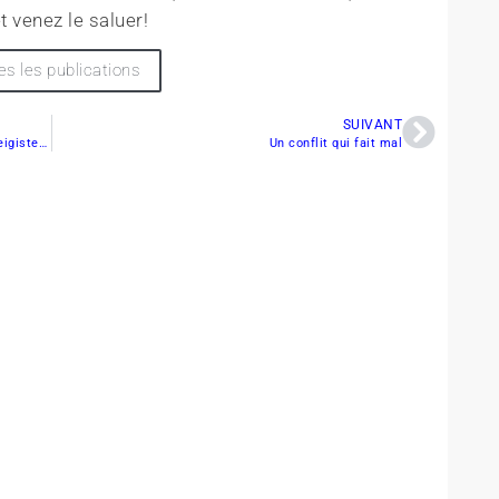
t venez le saluer!
es les publications
SUIVANT
Arctic Cat appuie la FCMQ et les clubs de motoneigistes du Québec
Un conflit qui fait mal