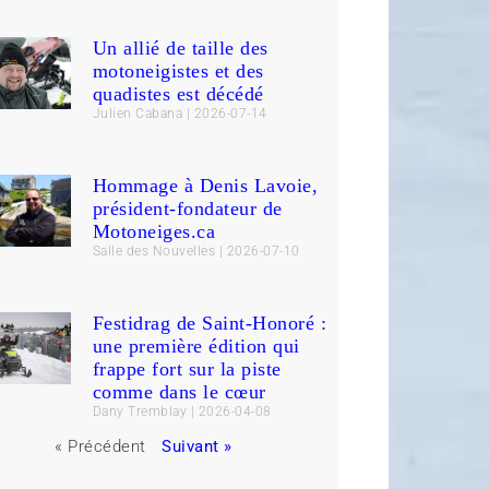
Un allié de taille des
motoneigistes et des
quadistes est décédé
Julien Cabana
2026-07-14
Hommage à Denis Lavoie,
président-fondateur de
Motoneiges.ca
Salle des Nouvelles
2026-07-10
Festidrag de Saint-Honoré :
une première édition qui
frappe fort sur la piste
comme dans le cœur
Dany Tremblay
2026-04-08
« Précédent
Suivant »