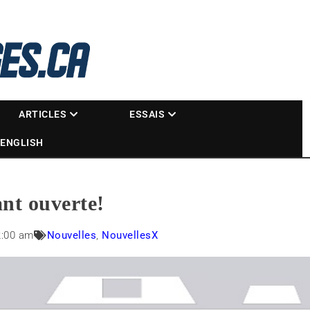
La référence des motoneigistes
s.ca
ARTICLES
ESSAIS
ENGLISH
ant ouverte!
2:00 am
Nouvelles
,
NouvellesX