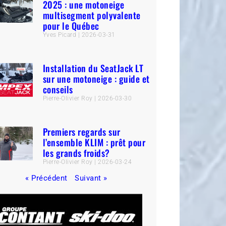
2025 : une motoneige
multisegment polyvalente
pour le Québec
Yves Picard
2026-03-31
Installation du SeatJack LT
sur une motoneige : guide et
conseils
Pierre-Olivier Roy
2026-03-30
Premiers regards sur
l’ensemble KLIM : prêt pour
les grands froids?
Pierre-Olivier Roy
2026-03-24
« Précédent
Suivant »