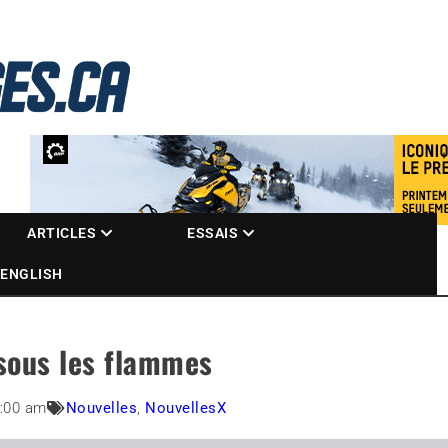
La référence des motoneigistes
s.ca
ARTICLES
ESSAIS
ENGLISH
 sous les flammes
:00 am
Nouvelles
,
NouvellesX