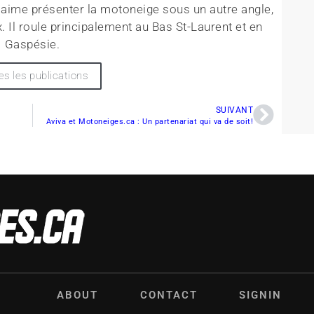
l aime présenter la motoneige sous un autre angle,
 Il roule principalement au Bas St-Laurent et en
Gaspésie.
es les publications
SUIVANT
Aviva et Motoneiges.ca : Un partenariat qui va de soit!
ABOUT
CONTACT
SIGNIN