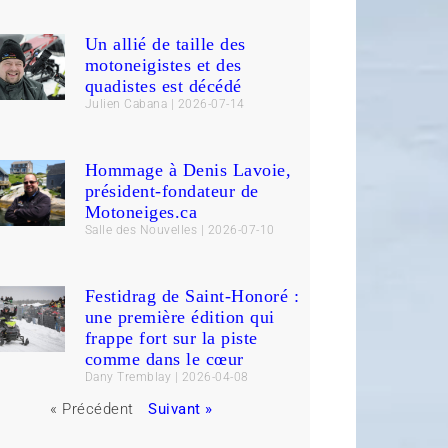
Un allié de taille des
motoneigistes et des
quadistes est décédé
Julien Cabana
2026-07-14
Hommage à Denis Lavoie,
président-fondateur de
Motoneiges.ca
Salle des Nouvelles
2026-07-10
Festidrag de Saint-Honoré :
une première édition qui
frappe fort sur la piste
comme dans le cœur
Dany Tremblay
2026-04-08
« Précédent
Suivant »