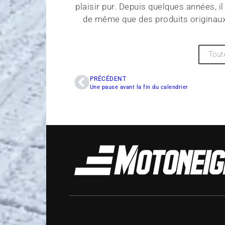
plaisir pur. Depuis quelques années, i
de même que des produits originaux.
Tout
PRÉCÉDENT
Une pause avant la fin du calendrier