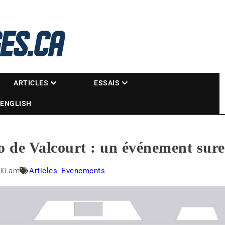
La référence des motoneigistes
s.ca
ARTICLES
ESSAIS
ENGLISH
 de Valcourt : un événement sur
00 am
Articles
,
Evenements