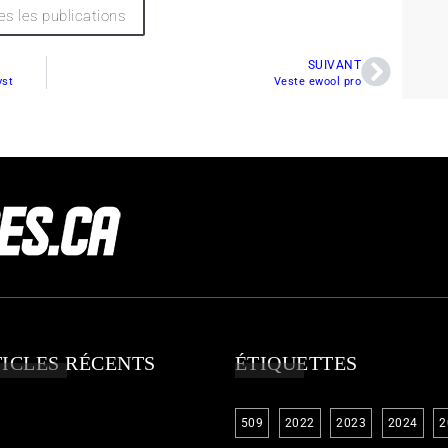
es les publications
SUIVANT
yst
Veste ewool pro
ICLES RÉCENTS
ÉTIQUETTES
509
2022
2023
2024
2