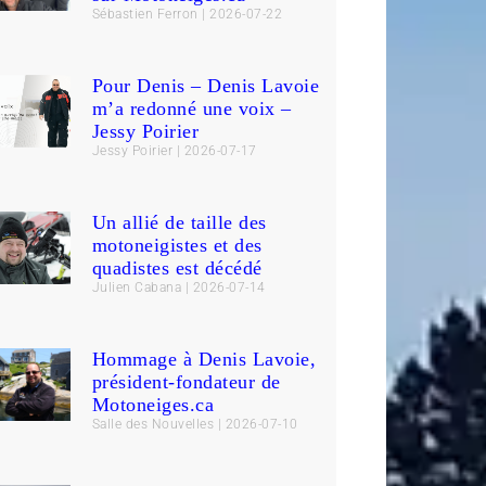
Sébastien Ferron
2026-07-22
Pour Denis – Denis Lavoie
m’a redonné une voix –
Jessy Poirier
Jessy Poirier
2026-07-17
Un allié de taille des
motoneigistes et des
quadistes est décédé
Julien Cabana
2026-07-14
Hommage à Denis Lavoie,
président-fondateur de
Motoneiges.ca
Salle des Nouvelles
2026-07-10