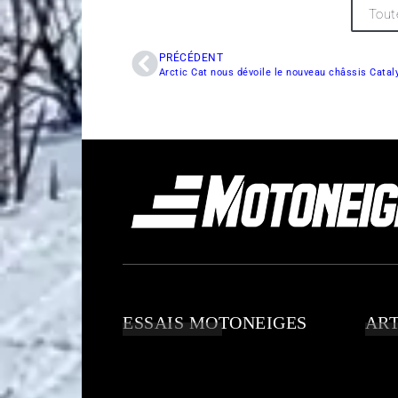
Tout
PRÉCÉDENT
Arctic Cat nous dévoile le nouveau châssis Catal
ESSAIS MOTONEIGES
ART