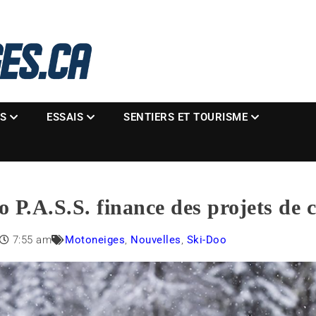
La référence des motoneigistes
s.ca
ES
ESSAIS
SENTIERS ET TOURISME
P.A.S.S. finance des projets de 
7:55 am
Motoneiges
,
Nouvelles
,
Ski-Doo