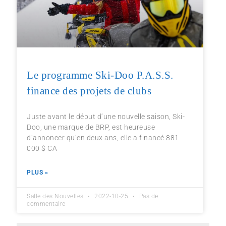
Le programme Ski-Doo P.A.S.S.
finance des projets de clubs
Juste avant le début d’une nouvelle saison, Ski-
Doo, une marque de BRP, est heureuse
d’annoncer qu’en deux ans, elle a financé 881
000 $ CA
PLUS »
Salle des Nouvelles
2022-10-25
Pas de
commentaire