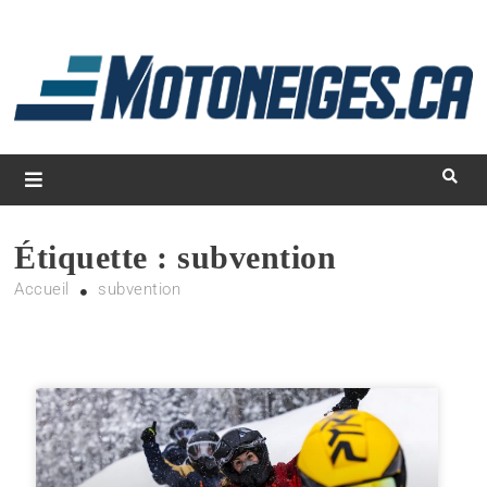
L
d
m
Magazine Motoneiges.ca
Étiquette :
subvention
Accueil
subvention