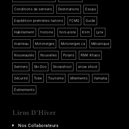
Conditions de sentiers
Destinations
Essais
Expédition premières nations
FCMQ
Guide
Habillement
histoire
hors-piste
Klim
Lynx
manteau
Motoneiges
Motoneiges.ca
Mécanique
Nouveautés
Nouvelles
Polaris
RMK Khaos
Sentiers
Ski-Doo
Snowshoot
snow shoot
Sécurité
Tobe
Tourisme
Vêtements
Yamaha
Événements
Liens D'Hiver
Nos Collaborateurs