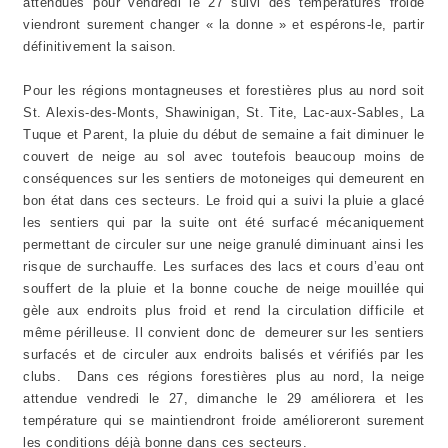
attendues pour vendredi le 27 suivi des températures froide
viendront surement changer « la donne » et espérons-le, partir
définitivement la saison.
Pour les régions montagneuses et forestières
plus au nord soit
St. Alexis-des-Monts, Shawinigan, St. Tite, Lac-aux-Sables, La
Tuque et Parent, la pluie du début de semaine a fait diminuer le
couvert de neige au sol avec toutefois beaucoup moins de
conséquences sur les sentiers de motoneiges qui demeurent en
bon état dans ces secteurs. Le froid qui a suivi la pluie a glacé
les sentiers qui par la suite ont été surfacé mécaniquement
permettant de circuler sur une neige granulé diminuant ainsi les
risque de surchauffe. Les surfaces des lacs et cours d’eau ont
souffert de la pluie et la bonne couche de neige mouillée qui
gèle aux endroits plus froid et rend la circulation difficile et
même périlleuse. Il convient donc de demeurer sur les sentiers
surfacés et de circuler aux endroits balisés et vérifiés par les
clubs. Dans ces régions forestières plus au nord, la neige
attendue vendredi le 27, dimanche le 29 améliorera et les
température qui se maintiendront froide amélioreront surement
les conditions déjà bonne dans ces secteurs.