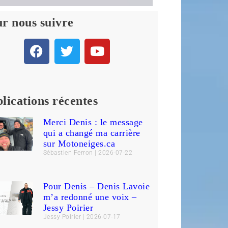
r nous suivre
lications récentes
Merci Denis : le message
qui a changé ma carrière
sur Motoneiges.ca
Sébastien Ferron
2026-07-22
Pour Denis – Denis Lavoie
m’a redonné une voix –
Jessy Poirier
Jessy Poirier
2026-07-17