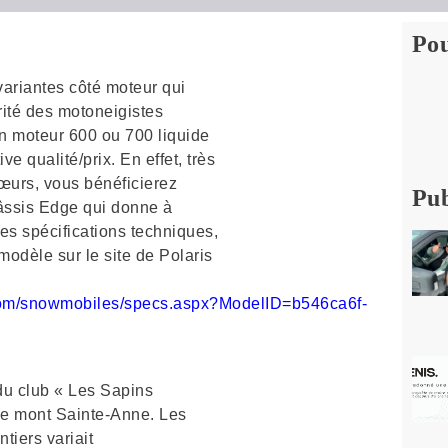
Pou
variantes côté moteur qui
rité des motoneigistes
 un moteur 600 ou 700 liquide
ve qualité/prix. En effet, très
œurs, vous bénéficierez
Pub
ssis Edge qui donne à
les spécifications techniques,
modèle sur le site de Polaris
s.com/snowmobiles/specs.aspx?ModelID=b546ca6f-
 du club « Les Sapins
 le mont Sainte-Anne. Les
ntiers variait