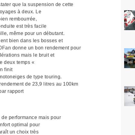
ater que la suspension de cette
voyages à deux. Le
 bien rembourrée,
duite est très facile
ille, même pour un débutant.
lent bien dans les bosses et
 550Fan donne un bon rendement pour
rations mais le bruit et
ce deux temps «
n finit
 motoneiges de type touring.
rendement de 23,9 litres au 100km
par rapport
s de performance mais pour
nfort optimal pour
raît un choix très