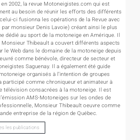
, en 2002, la revue Motoneigistes.com qui est
nt au besoin de réunir les efforts des différents
celui-ci fusionna les opérations de la Revue avec
par monsieur Denis Lavoie) créant ainsi le plus
ne dédié au sport de la motoneige en Amérique. Il
, Monsieur Thibeault a couvert différents aspects
ur le Web dans le domaine de la motoneige depuis
 oeuvré comme bénévole, directeur de secteur et
oneigistes Saguenay. Il a également été guide
motoneige organisés à l’intention de groupes
 a participé comme chroniqueur et animateur à
e télévision consacrées à la motoneige. Il est
de l’émission AMS-Motoneiges sur les ondes de
rofessionnelle, Monsieur Thibeault oeuvre comme
ande entreprise de la région de Québec.
es les publications