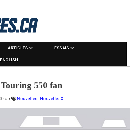
La référence des motoneigistes
s.ca
ARTICLES
ESSAIS
ENGLISH
 Touring 550 fan
00 am
Nouvelles
,
NouvellesX