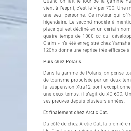
Quand on fait le tour de la gamme Ya
vient à l’esprit, c’est le Viper 700. U
une seul personne. Ce moteur qui offre
légendaire. Le second modèle à menti
place qui est décliné en un certain nomb
quatre temps de 1000 cc qui dévelop
Claim » n’a été enregistré chez Yamaha
120hp donne une reprise très efficace à
Puis chez Polaris.
Dans la gamme de Polaris, on pense to
de tourisme propulsée par un deux temp
la suspension Xtra12 sont exceptionne
une deux temps, il s’agit du XC 600. Un
ses preuves depuis plusieurs années.
Et finalement chez Arctic Cat.
Du côté de chez Arctic Cat, la premièr
LE. C’est une machine de tourisme à mo