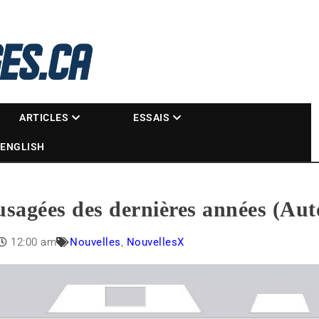
La référence des motoneigistes
s.ca
ARTICLES
ESSAIS
ENGLISH
’usagées des dernières années (Au
12:00 am
Nouvelles
,
NouvellesX