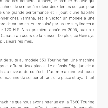
maha ces dernières années, le premier modèle qui
ne machine de sentier à moteur deux temps conçue pour
 une grande performance et il jouit d’une fiabilité
onner chez Yamaha, est le Vector, un modèle à une
re de variantes, et propulsé par un trois cylindres à
pe 120 H.P. A sa première année en 2005, aucun «
 Canada au cours de la saison. De plus, ce Genesys
 plusieurs régimes.
ut de suite au modèle 550 Touring fan. Une machine
s et offrant deux places. Le châssis Edge jumelé à
ls au niveau du confort. L’autre machine est aussi
e machine de sentier offrant une place et ayant fait
e machine que nous avons retenue est la T660 Touring
teur quatre temps offrant deux places. Un conduite