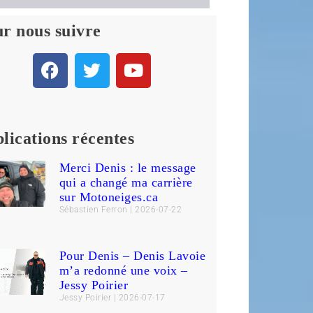
r nous suivre
lications récentes
Merci Denis : le message
qui a changé ma carrière
sur Motoneiges.ca
Sébastien Ferron
2026-07-22
Pour Denis – Denis Lavoie
m’a redonné une voix –
Jessy Poirier
Jessy Poirier
2026-07-17