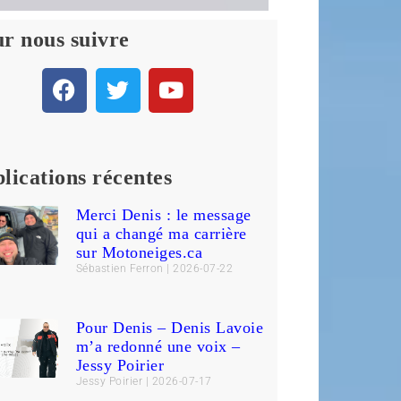
r nous suivre
lications récentes
Merci Denis : le message
qui a changé ma carrière
sur Motoneiges.ca
Sébastien Ferron
2026-07-22
Pour Denis – Denis Lavoie
m’a redonné une voix –
Jessy Poirier
Jessy Poirier
2026-07-17