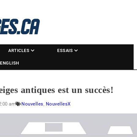
La référence des motoneigistes
s.ca
ARTICLES
ESSAIS
ENGLISH
iges antiques est un succès!
2:00 am
Nouvelles
,
NouvellesX