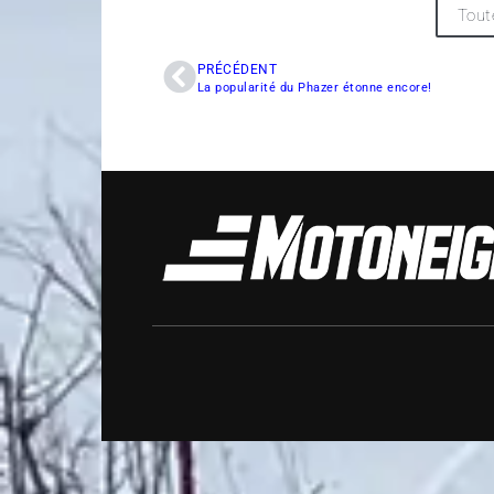
Tout
PRÉCÉDENT
La popularité du Phazer étonne encore!