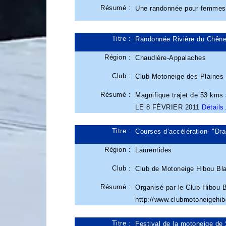
Résumé :
Une randonnée pour femme
Titre :
Randonnée Rivière du Chê
Région :
Chaudière-Appalaches
Club :
Club Motoneige des Plaines
Résumé :
Magnifique trajet de 53 kms
LE 8 FÉVRIER 2011
Détail
Titre :
Courses d’accélération- "Dr
Région :
Laurentides
Club :
Club de Motoneige Hibou Bl
Résumé :
Organisé par le Club Hibou B
http://www.clubmotoneigehi
Titre :
Festival de la motoneige de 