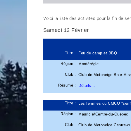
Voici la liste des activités pour la fin de s
Samedi 12 Février
Titre :
Feu de camp et BBQ
Région :
Montérégie
Club :
Club de Motoneige Baie Mis
Résumé :
Détails…
Titre :
Les femmes du CMCQ "sein"
Région :
Mauricie/Centre-du-Québec
Club :
Club de Motoneige Centre-d