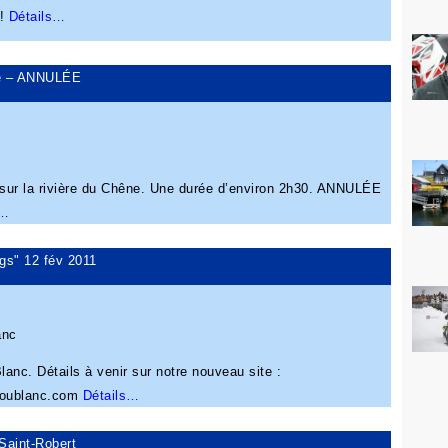
s!
Détails…
ne – ANNULÉE
 sur la rivière du Chêne. Une durée d’environ 2h30. ANNULÉE
s…
ags" 12 fév 2011
anc
lanc. Détails à venir sur notre nouveau site :
boublanc.com
Détails…
Saint-Robert