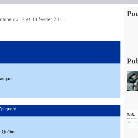
Pou
emaine du 12 et 13 février 2011.
Pub
sisquoi
pliquent
u-Québec