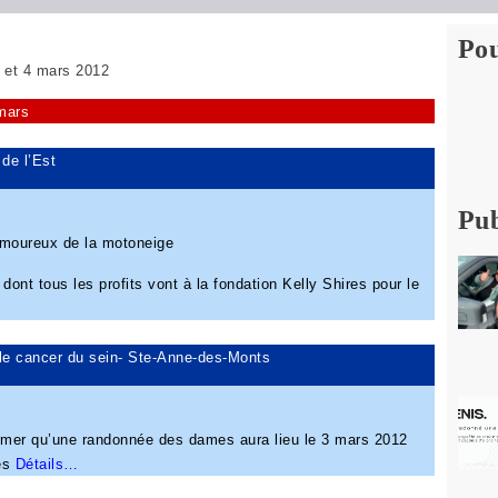
Pou
3 et 4 mars 2012
 mars
de l’Est
Pub
amoureux de la motoneige
nt tous les profits vont à la fondation Kelly Shires pour le
le cancer du sein- Ste-Anne-des-Monts
rmer qu’une randonnée des dames aura lieu le 3 mars 2012
res
Détails…