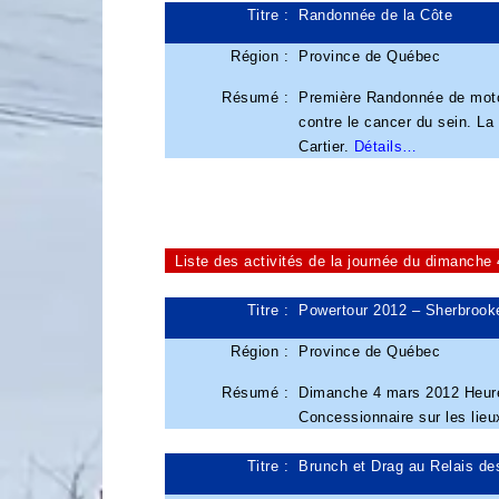
Titre :
Randonnée de la Côte
Région :
Province de Québec
Résumé :
Première Randonnée de moton
contre le cancer du sein. La 
Cartier.
Détails…
Liste des activités de la journée du dimanche
Titre :
Powertour 2012 – Sherbrook
Région :
Province de Québec
Résumé :
Dimanche 4 mars 2012 Heure 
Concessionnaire sur les lie
Titre :
Brunch et Drag au Relais de