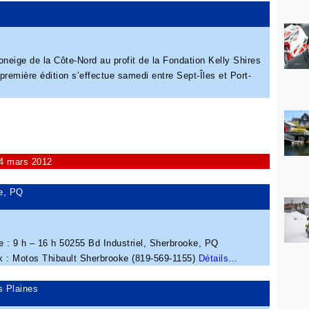
eige de la Côte-Nord au profit de la Fondation Kelly Shires
première édition s’effectue samedi entre Sept-Îles et Port-
 4 mars 2012
e, PQ
: 9 h – 16 h 50255 Bd Industriel, Sherbrooke, PQ
ux : Motos Thibault Sherbrooke (819-569-1155)
Détails…
s Plaines