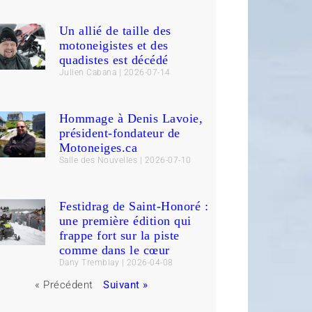
Un allié de taille des
motoneigistes et des
quadistes est décédé
Julien Cabana
2026-07-14
Hommage à Denis Lavoie,
président-fondateur de
Motoneiges.ca
Salle des Nouvelles
2026-07-10
Festidrag de Saint-Honoré :
une première édition qui
frappe fort sur la piste
comme dans le cœur
Dany Tremblay
2026-04-08
« Précédent
Suivant »