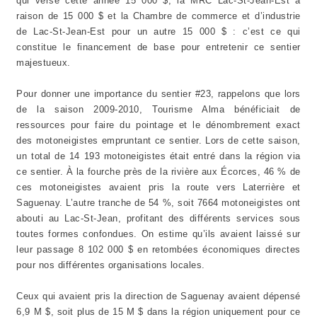
qui verse cette année 15 000 $, la MRC Lac-St-Jean-Est à
raison de 15 000 $ et la Chambre de commerce et d’industrie
de Lac-St-Jean-Est pour un autre 15 000 $ : c’est ce qui
constitue le financement de base pour entretenir ce sentier
majestueux.
Pour donner une importance du sentier #23, rappelons que lors
de la saison 2009-2010, Tourisme Alma bénéficiait de
ressources pour faire du pointage et le dénombrement exact
des motoneigistes empruntant ce sentier. Lors de cette saison,
un total de 14 193 motoneigistes était entré dans la région via
ce sentier. À la fourche près de la rivière aux Écorces, 46 % de
ces motoneigistes avaient pris la route vers Laterrière et
Saguenay. L’autre tranche de 54 %, soit 7664 motoneigistes ont
abouti au Lac-St-Jean, profitant des différents services sous
toutes formes confondues. On estime qu’ils avaient laissé sur
leur passage 8 102 000 $ en retombées économiques directes
pour nos différentes organisations locales.
Ceux qui avaient pris la direction de Saguenay avaient dépensé
6,9 M $, soit plus de 15 M $ dans la région uniquement pour ce