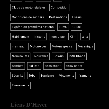
Clubs de motoneigistes
Compétition
Conditions de sentiers
Destinations
Essais
Expédition premières nations
FCMQ
Guide
Habillement
histoire
hors-piste
Klim
Lynx
manteau
Motoneiges
Motoneiges.ca
Mécanique
Nouveautés
Nouvelles
Polaris
RMK Khaos
Sentiers
Ski-Doo
Snowshoot
snow shoot
Sécurité
Tobe
Tourisme
Vêtements
Yamaha
Événements
Liens D'Hiver