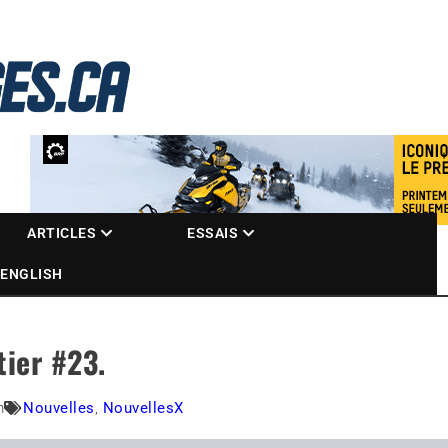
La référence des motoneigistes
s.ca
ARTICLES
ESSAIS
ENGLISH
tier #23.
m
Nouvelles
,
NouvellesX