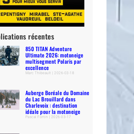
lications récentes
850 TITAN Adventure
Ultimate 2026: motoneige
multisegment Polaris par
excellence
Marc Thibeault
2026-03-18
Auberge Boréale du Domaine
du Lac Brouillard dans
Charlevoix : destination
idéale pour la motoneige
Pascal Fortin
2026-03-17