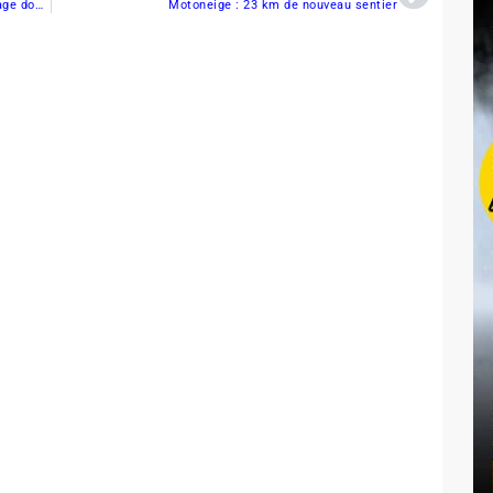
Circuit d’accélération de motoneige: Brent Armitage domine le classement de la saison 2011-2012
Motoneige : 23 km de nouveau sentier