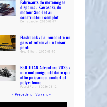
Fabricants de motoneiges
disparus : Kawasaki, du
moteur Sno-Jet au
constructeur complet
Denis Lavoie
2026-03-17
Flashback : J’ai rencontré un
gars et retrouvé un trésor
perdu
Greg Gilbert
2026-03-16
650 TITAN Adventure 2025 :
une motoneige utilitaire qui
allie puissance, confort et
polyvalence
Pascal Fortin
2026-03-12
« Précédent
Suivant »