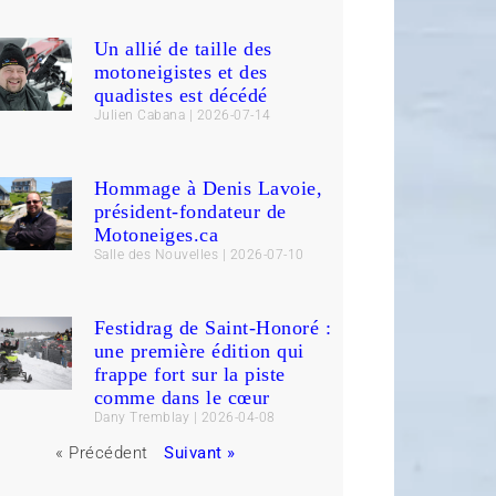
Un allié de taille des
motoneigistes et des
quadistes est décédé
Julien Cabana
2026-07-14
Hommage à Denis Lavoie,
président-fondateur de
Motoneiges.ca
Salle des Nouvelles
2026-07-10
Festidrag de Saint-Honoré :
une première édition qui
frappe fort sur la piste
comme dans le cœur
Dany Tremblay
2026-04-08
« Précédent
Suivant »