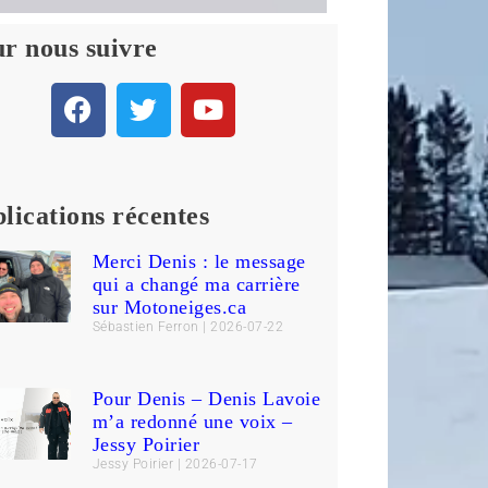
r nous suivre
lications récentes
Merci Denis : le message
qui a changé ma carrière
sur Motoneiges.ca
Sébastien Ferron
2026-07-22
Pour Denis – Denis Lavoie
m’a redonné une voix –
Jessy Poirier
Jessy Poirier
2026-07-17