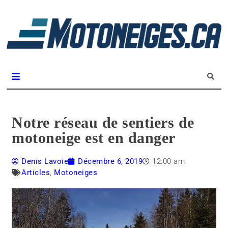
L
m
Magazine Motoneiges.ca
Notre réseau de sentiers de
motoneige est en danger
Denis Lavoie
Décembre 6, 2019
12:00 am
Articles
,
Motoneiges