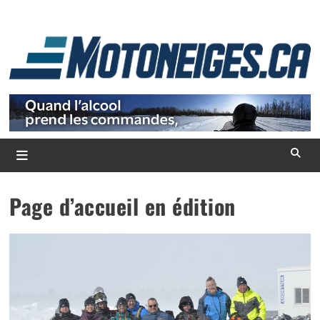
Skip
to
content
L
d
m
Magazine Motoneiges.ca
Page d’accueil en édition