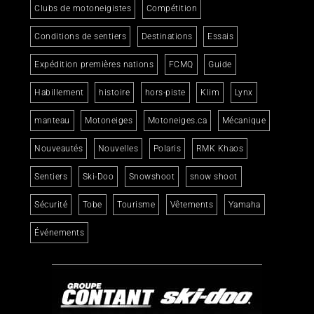
Clubs de motoneigistes
Compétition
Conditions de sentiers
Destinations
Essais
Expédition premières nations
FCMQ
Guide
Habillement
histoire
hors-piste
Klim
Lynx
manteau
Motoneiges
Motoneiges.ca
Mécanique
Nouveautés
Nouvelles
Polaris
RMK Khaos
Sentiers
Ski-Doo
Snowshoot
snow shoot
Sécurité
Tobe
Tourisme
Vêtements
Yamaha
Événements