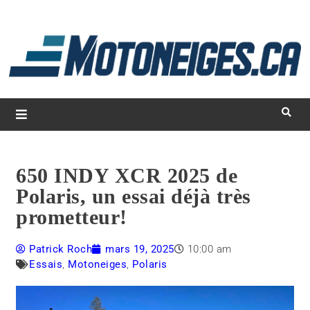
L
d
m
Magazine Motoneiges.ca
650 INDY XCR 2025 de
Polaris, un essai déjà très
prometteur!
Patrick Roch
mars 19, 2025
10:00 am
Essais
,
Motoneiges
,
Polaris