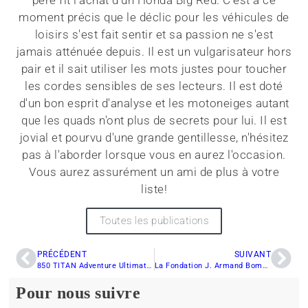
père fit l'achat d'un Honda Big Red. C'est à ce
moment précis que le déclic pour les véhicules de
loisirs s'est fait sentir et sa passion ne s'est
jamais atténuée depuis. Il est un vulgarisateur hors
pair et il sait utiliser les mots justes pour toucher
les cordes sensibles de ses lecteurs. Il est doté
d'un bon esprit d'analyse et les motoneiges autant
que les quads n'ont plus de secrets pour lui. Il est
jovial et pourvu d'une grande gentillesse, n'hésitez
pas à l'aborder lorsque vous en aurez l'occasion.
Vous aurez assurément un ami de plus à votre
liste!
Toutes les publications
PRÉCÉDENT
SUIVANT
850 TITAN Adventure Ultimate 155 2026: coup de cœur Polaris de Denis
La Fondation J. Armand Bombardier obtient la certification Tourisme durable de niveau Or de GreenStep
Pour nous suivre