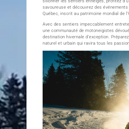
sillonner les sentiers enneigés, profitez d
savoureuse et découvrez des événements un
Québec, inscrit au patrimoine mondial de 
Avec des sentiers impeccablement entreten
une communauté de motoneigistes dévoués
destination hivernale d’exception. Prépare
naturel et urbain qui ravira tous les pass