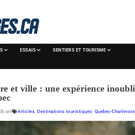
La référence des motoneigistes
s.ca
ES
ESSAIS
SENTIERS ET TOURISME
e et ville : une expérience inoubl
bec
:00 am
Articles
,
Destinations touristiques
,
Quebec-Charlevoix