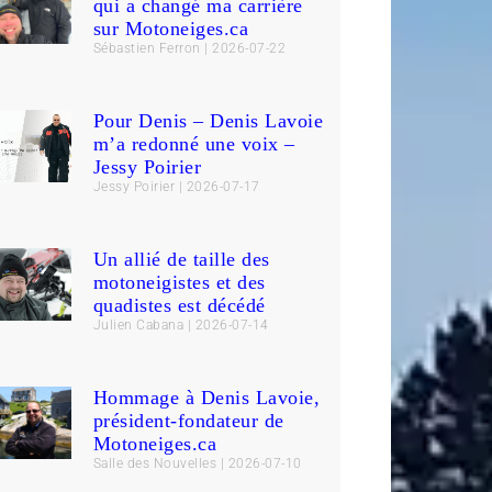
qui a changé ma carrière
sur Motoneiges.ca
Sébastien Ferron
2026-07-22
Pour Denis – Denis Lavoie
m’a redonné une voix –
Jessy Poirier
Jessy Poirier
2026-07-17
Un allié de taille des
motoneigistes et des
quadistes est décédé
Julien Cabana
2026-07-14
Hommage à Denis Lavoie,
président-fondateur de
Motoneiges.ca
Salle des Nouvelles
2026-07-10