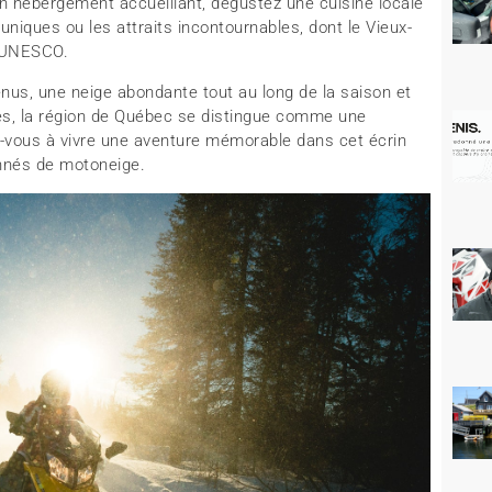
’un hébergement accueillant, dégustez une cuisine locale
iques ou les attraits incontournables, dont le Vieux-
l’UNESCO.
us, une neige abondante tout au long de la saison et
, la région de Québec se distingue comme une
z-vous à vivre une aventure mémorable dans cet écrin
ionnés de motoneige.