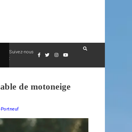
Suivez-nous
:
iable de motoneige
-Portneuf