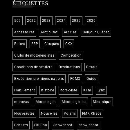
ÉTIQUETTES
509
2022
2023
2024
2025
2026
Accessoires
Arctic-Cat
Articles
Bonjour Québec
Bottes
BRP
Casques
CKX
Clubs de motoneigistes
Compétition
Conditions de sentiers
Destinations
Essais
Expédition premières nations
FCMQ
Guide
Habillement
histoire
hors-piste
Klim
Lynx
manteau
Motoneiges
Motoneiges.ca
Mécanique
Nouveautés
Nouvelles
Polaris
RMK Khaos
Sentiers
Ski-Doo
Snowshoot
snow shoot