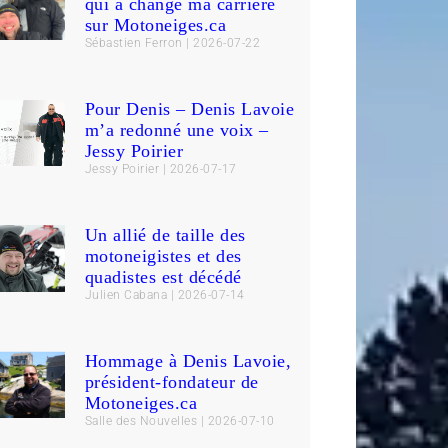
qui a changé ma carrière
sur Motoneiges.ca
Sébastien Ferron
2026-07-22
Pour Denis – Denis Lavoie
m’a redonné une voix –
Jessy Poirier
Jessy Poirier
2026-07-17
Un allié de taille des
motoneigistes et des
quadistes est décédé
Julien Cabana
2026-07-14
Hommage à Denis Lavoie,
président-fondateur de
Motoneiges.ca
Salle des Nouvelles
2026-07-10