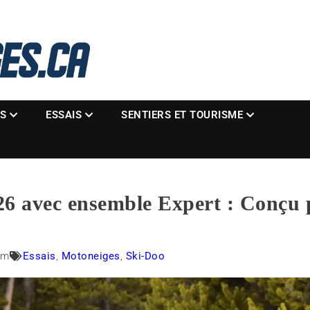
La référence des motoneigistes
s.ca
ES
ESSAIS
SENTIERS ET TOURISME
6 avec ensemble Expert : Conçu 
pm
Essais
,
Motoneiges
,
Ski-Doo