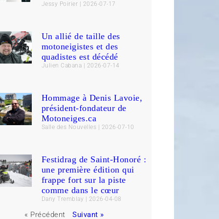
Jessy Poirier
2026-07-17
Un allié de taille des
motoneigistes et des
quadistes est décédé
Julien Cabana
2026-07-14
Hommage à Denis Lavoie,
président-fondateur de
Motoneiges.ca
Salle des Nouvelles
2026-07-10
Festidrag de Saint-Honoré :
une première édition qui
frappe fort sur la piste
comme dans le cœur
Dany Tremblay
2026-04-08
« Précédent
Suivant »