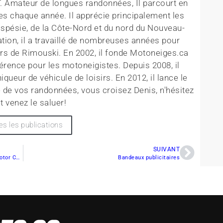
T. Amateur de longues randonnées, Il parcourt en
es chaque année. Il apprécie principalement les
aspésie, de la Côte-Nord et du nord du Nouveau-
tion, il a travaillé de nombreuses années pour
rs de Rimouski. En 2002, il fonde Motoneiges.ca
érence pour les motoneigistes. Depuis 2008, il
queur de véhicule de loisirs. En 2012, il lance le
 de vos randonnées, vous croisez Denis, n'hésitez
t venez le saluer!
es les publications
SUIVANT
Camso renforce sa collaboration avec Yamaha Motor Corporation pour offrir un système de conversion à chenille pour moto
Bandeaux publicitaires