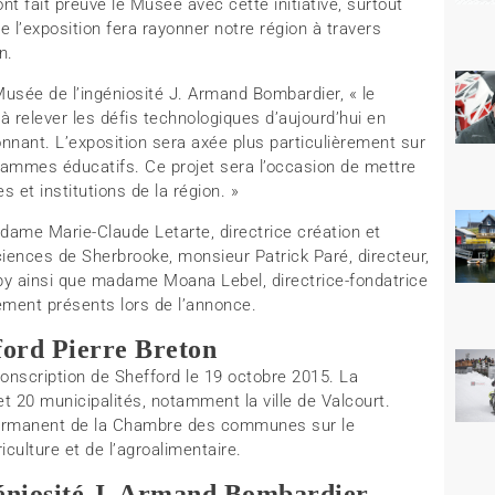
dont fait preuve le Musée avec cette initiative, surtout
e l’exposition fera rayonner notre région à travers
n.
usée de l’ingéniosité J. Armand Bombardier, « le
 relever les défis technologiques d’aujourd’hui en
ionnant. L’exposition sera axée plus particulièrement sur
ammes éducatifs. Ce projet sera l’occasion de mettre
s et institutions de la région. »
dame Marie-Claude Letarte, directrice création et
iences de Sherbrooke, monsieur Patrick Paré, directeur,
by ainsi que madame Moana Lebel, directrice-fondatrice
lement présents lors de l’annonce.
ford Pierre Breton
conscription de Shefford le 19 octobre 2015. La
t 20 municipalités, notamment la ville de Valcourt.
ermanent de la Chambre des communes sur le
iculture et de l’agroalimentaire.
éniosité J. Armand Bombardier