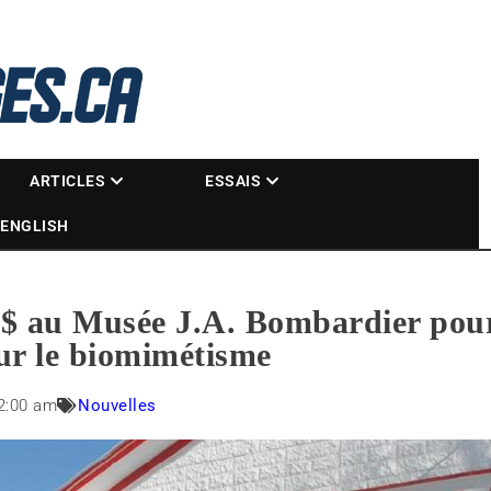
La référence des motoneigistes
s.ca
ARTICLES
ESSAIS
ENGLISH
$ au Musée J.A. Bombardier pour
sur le biomimétisme
2:00 am
Nouvelles