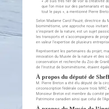
« Je suis très fier de voir la créativité 
que l’on mise sur des partenariats et qu
tout le pays », a mentionné Pierre Breto
Selon Madame Carol Pauzé, directrice du M
biomimétisme, une approche nous invitant à
s’inspirant de la nature, est un sujet pass
les transports et s’accompagnera de progr
en valeur l’expertise de plusieurs entreprise
Représentant les partenaires du projet, ma
innovation du Musée de la nature et des sc
conservation et recherche du Zoo de Gran
de l’Institut de biomimétisme, étaient éga
À propos du député de Shef
M. Pierre Breton a été élu député de la cir
circonscription fédérale couvre trois MRC e
Monsieur Breton est membre du comité p
Patrimoine canadien ainsi que celui de l’Agr
À propos du Musée de l’ing