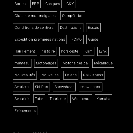
Bottes
BRP
Casques
CKX
Clubs de motoneigistes
Compétition
Conditions de sentiers
Destinations
Essais
Expédition premières nations
FCMQ
Guide
Habillement
histoire
hors-piste
Klim
Lynx
manteau
Motoneiges
Motoneiges.ca
Mécanique
Nouveautés
Nouvelles
Polaris
RMK Khaos
Sentiers
Ski-Doo
Snowshoot
snow shoot
Sécurité
Tobe
Tourisme
Vêtements
Yamaha
Événements