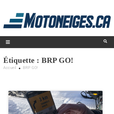
L
d
m
Magazine Motoneiges.ca
Étiquette :
BRP GO!
Accueil
BRP GO!