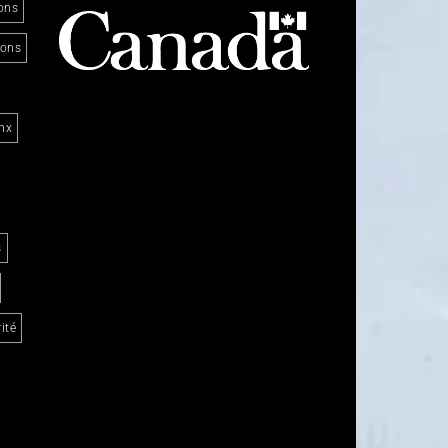
ons
ions
nx
s
ité