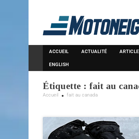
Magazine Motoneige
ACCUEIL
ACTUALITÉ
ARTICL
ENGLISH
Étiquette :
fait au can
Accueil
fait au canada