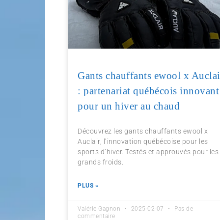
Gants chauffants ewool x Auclai
: partenariat québécois innovant
pour un hiver au chaud
Découvrez les gants chauffants ewool x
Auclair, l’innovation québécoise pour les
sports d’hiver. Testés et approuvés pour les
grands froids.
PLUS »
Valérie Gagnon
2025-02-07
Pas de
commentaire