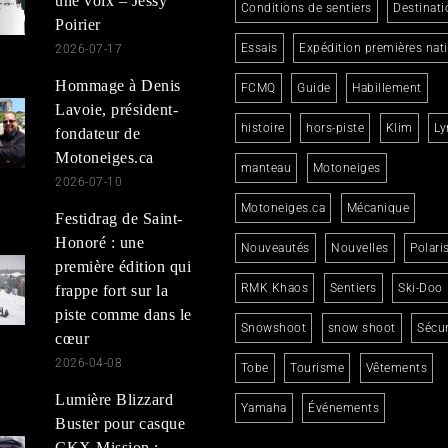
une voix – Jessy
Conditions de sentiers
Destinati
Poirier
Essais
Expédition premières nat
2026-07-17
Hommage à Denis
FCMQ
Guide
Habillement
Lavoie, président-
histoire
hors-piste
Klim
Ly
fondateur de
Motoneiges.ca
manteau
Motoneiges
2026-07-10
Motoneiges.ca
Mécanique
Festidrag de Saint-
Honoré : une
Nouveautés
Nouvelles
Polari
première édition qui
RMK Khaos
Sentiers
Ski-Doo
frappe fort sur la
piste comme dans le
Snowshoot
snow shoot
Sécur
cœur
2026-04-08
Tobe
Tourisme
Vêtements
Lumière Blizzard
Yamaha
Événements
Buster pour casque
CKX Mission :