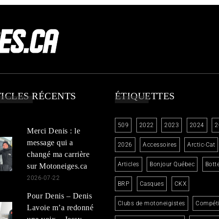
ICLES RÉCENTS
ÉTIQUETTES
509
2022
2023
2024
2
Merci Denis : le
message qui a
2026
Accessoires
Arctic-Cat
changé ma carrière
Articles
Bonjour Québec
Bott
sur Motoneiges.ca
2026-07-22
BRP
Casques
CKX
Pour Denis – Denis
Clubs de motoneigistes
Compéti
Lavoie m’a redonné