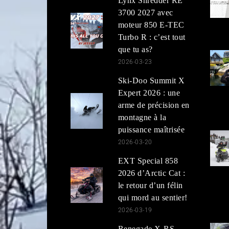
Lynx Shredder RE
3700 2027 avec
moteur 850 E-TEC
Turbo R : c’est tout
que tu as?
2026-03-23
Ski-Doo Summit X
Expert 2026 : une
arme de précision en
montagne à la
puissance maîtrisée
2026-03-20
EXT Special 858
2026 d’Arctic Cat :
le retour d’un félin
qui mord au sentier!
2026-03-19
Renegade X-RS