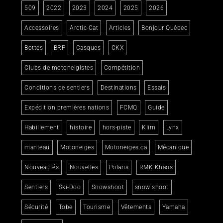
509
2022
2023
2024
2025
2026
Accessoires
Arctic-Cat
Articles
Bonjour Québec
Bottes
BRP
Casques
CKX
Clubs de motoneigistes
Compétition
Conditions de sentiers
Destinations
Essais
Expédition premières nations
FCMQ
Guide
Habillement
histoire
hors-piste
Klim
Lynx
manteau
Motoneiges
Motoneiges.ca
Mécanique
Nouveautés
Nouvelles
Polaris
RMK Khaos
Sentiers
Ski-Doo
Snowshoot
snow shoot
Sécurité
Tobe
Tourisme
Vêtements
Yamaha