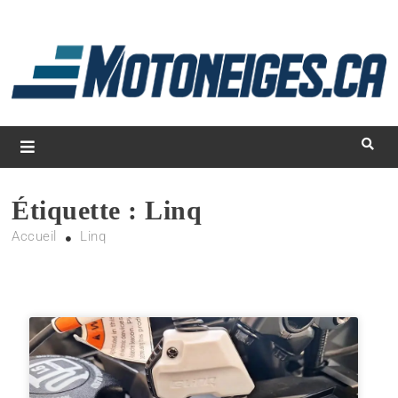
L
d
m
Magazine Motoneiges.ca
Étiquette :
Linq
Accueil
Linq