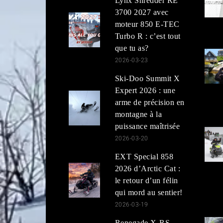
Lynx Shredder RE
3700 2027 avec
moteur 850 E-TEC
Turbo R : c’est tout
que tu as?
2026-03-23
Ski-Doo Summit X
Expert 2026 : une
arme de précision en
montagne à la
puissance maîtrisée
2026-03-20
EXT Special 858
2026 d’Arctic Cat :
le retour d’un félin
qui mord au sentier!
2026-03-19
Renegade X-RS