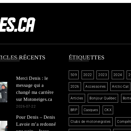
ICLES RÉCENTS
ÉTIQUETTES
509
2022
2023
2024
2
Merci Denis : le
message qui a
2026
Accessoires
Arctic-Cat
changé ma carrière
Articles
Bonjour Québec
Bott
sur Motoneiges.ca
2026-07-22
BRP
Casques
CKX
Pour Denis – Denis
Clubs de motoneigistes
Compéti
Lavoie m’a redonné