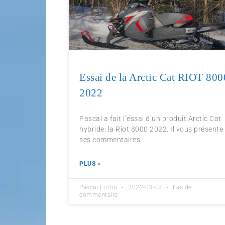
Essai de la Arctic Cat RIOT 800
2022
Pascal a fait l’essai d’un produit Arctic Cat
hybride: la Riot 8000 2022. Il vous présente
ses commentaires.
PLUS »
Pascal Fortin
2022-03-08
Pas de
commentaire