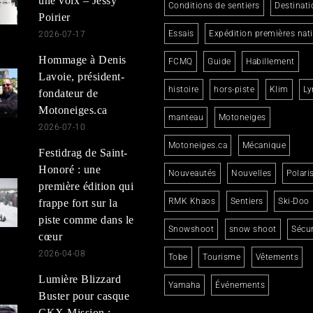
une voix – Jessy
Conditions de sentiers
Destinati
Poirier
Essais
Expédition premières nat
2026-07-17
Hommage à Denis
FCMQ
Guide
Habillement
Lavoie, président-
histoire
hors-piste
Klim
Ly
fondateur de
Motoneiges.ca
manteau
Motoneiges
2026-07-10
Motoneiges.ca
Mécanique
Festidrag de Saint-
Honoré : une
Nouveautés
Nouvelles
Polari
première édition qui
RMK Khaos
Sentiers
Ski-Doo
frappe fort sur la
piste comme dans le
Snowshoot
snow shoot
Sécur
cœur
2026-04-08
Tobe
Tourisme
Vêtements
Lumière Blizzard
Yamaha
Événements
Buster pour casque
CKX Mission :