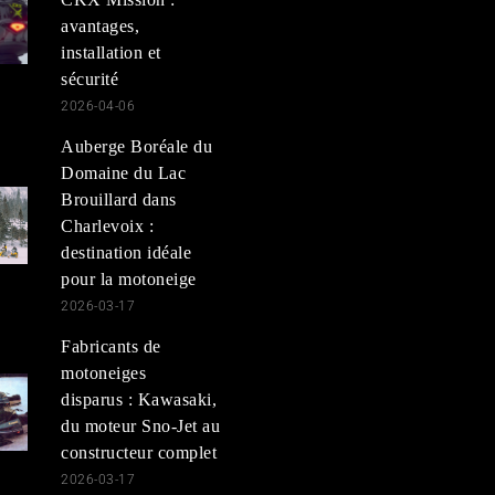
avantages,
installation et
sécurité
2026-04-06
Auberge Boréale du
Domaine du Lac
Brouillard dans
Charlevoix :
destination idéale
pour la motoneige
2026-03-17
Fabricants de
motoneiges
disparus : Kawasaki,
du moteur Sno-Jet au
constructeur complet
2026-03-17