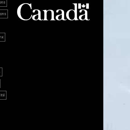
ons
ions
nx
s
ité