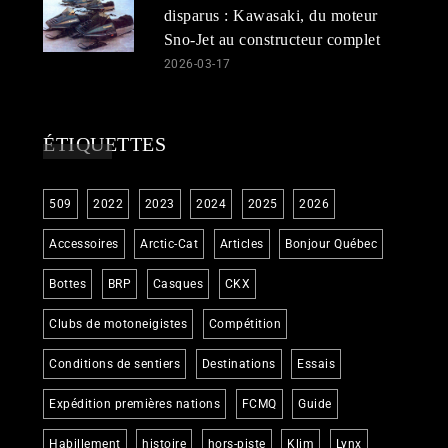
disparus : Kawasaki, du moteur
Sno-Jet au constructeur complet
2026-03-17
ÉTIQUETTES
509
2022
2023
2024
2025
2026
Accessoires
Arctic-Cat
Articles
Bonjour Québec
Bottes
BRP
Casques
CKX
Clubs de motoneigistes
Compétition
Conditions de sentiers
Destinations
Essais
Expédition premières nations
FCMQ
Guide
Habillement
histoire
hors-piste
Klim
Lynx