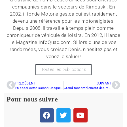
compagnies dans le secteurs de Rimouski. En
2002, il fonde Motoneiges.ca qui est rapidement
devenu une référence pour les motoneigistes.
Depuis 2008, il travaille à temps plein comme
chroniqueur de véhicule de loisirs. En 2012, il lance
le Magazine InfoQuad.com. Si lors d'une de vos
randonnées, vous croisez Denis, n'hésitez pas et
venez le saluer!
Toutes les publications
PRÉCÉDENT
SUIVANT
En essai cette saison:Casque CKX Tx-218 Toxic, lunettes CKX et des gants HMK Hipora de Kimpex
Grand rassemblement des motoneigistes Charlevoix: Une occasion de savourer le meilleur de l’hiver
Pour nous suivre