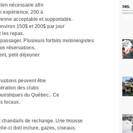
dien nécessaire afin
n expérience, 200 à
yenne acceptable et supportable.
viron 150$ et 200$ par jour
t les repas.
passager. Plusieurs forfaits motoneigistes
vos réservations.
nt, petit déjeuner
rvations peuvent être
ération des clubs
ouristiques du Québec.. Ce
s locaux.
et chandails de rechange. Une trousse
le-ci doit inclure, gazes, ciseaux,