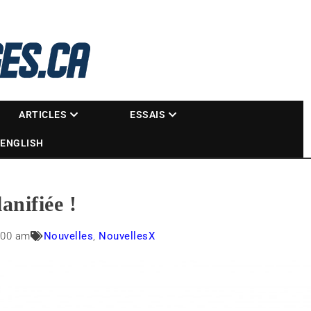
La référence des motoneigistes
s.ca
ARTICLES
ESSAIS
ENGLISH
anifiée !
:00 am
Nouvelles
,
NouvellesX