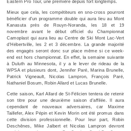
Eastern Pro Tour, une première depuis fort longtemps.
Mieux que cela, les compétiteurs en sno-cross pourront
bénéficier d’un programme double qui aura lieu au Mont
Kanasuta près de Rouyn-Noranda, les 18 et 19
novembre avant le début officiel du Championnat
Camoplast qui aura lieu au Centre de Ski Mont Lac-Vert
d’Hébertville, les 2 et 3 décembre. La grande majorité
des engagés seront donc sur place même si ce week-
end est hors championnat. En effet, la semaine suivante
à Duluth au Minnesota, il y a le lever de rideau de la
WPSA et plusieurs dont, Jennifer Paré, Marina Brunelle,
Patrick Vigneault, Nicolas Lampron, François Paré,
Nathaniel Bosum, Robin Allard et Lucas Brunelle.
Cette saison, Karl Allard de St-Félicien tentera de retenir
son titre pour une deuxième saison d’affilée. Il aura
cependant de nouveaux adversaires, car Maxime
Taillefer, Alex Pépin et Kevin Morin ont été promus dans
cette division professionnelle. Pour leur part, Robin
Deschênes, Mike Jalbert et Nicolas Lampron devront