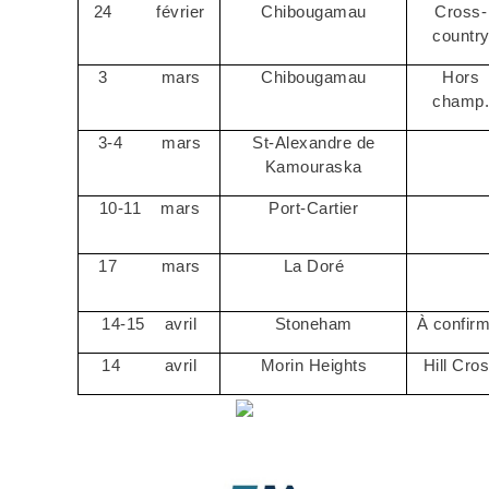
24
février
Chibougamau
Cross-
countr
3
mars
Chibougamau
Hors
champ
3-4
mars
St-Alexandre de
Kamouraska
10-11
mars
Port-Cartier
17
mars
La Doré
14-15
avril
Stoneham
À confir
14
avril
Morin Heights
Hill Cro