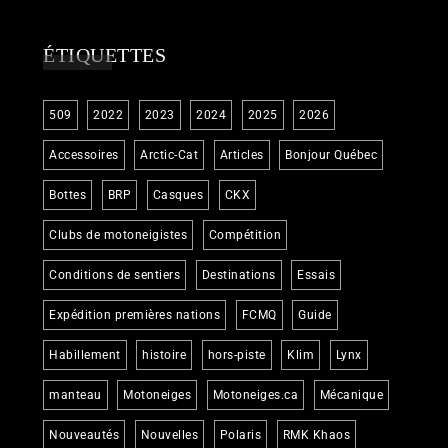
ÉTIQUETTES
509
2022
2023
2024
2025
2026
Accessoires
Arctic-Cat
Articles
Bonjour Québec
Bottes
BRP
Casques
CKX
Clubs de motoneigistes
Compétition
Conditions de sentiers
Destinations
Essais
Expédition premières nations
FCMQ
Guide
Habillement
histoire
hors-piste
Klim
Lynx
manteau
Motoneiges
Motoneiges.ca
Mécanique
Nouveautés
Nouvelles
Polaris
RMK Khaos