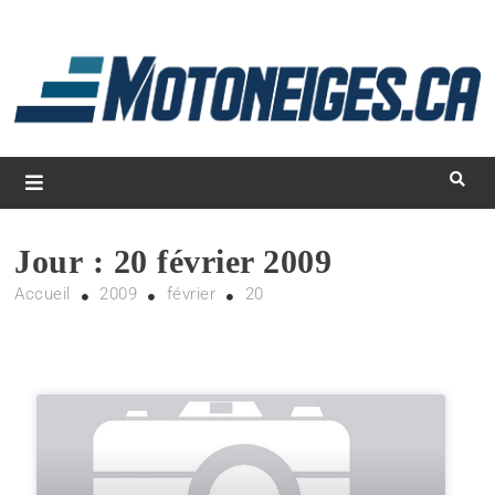
L
d
m
Magazine Motoneiges.ca
Jour :
20 février 2009
Accueil
2009
février
20