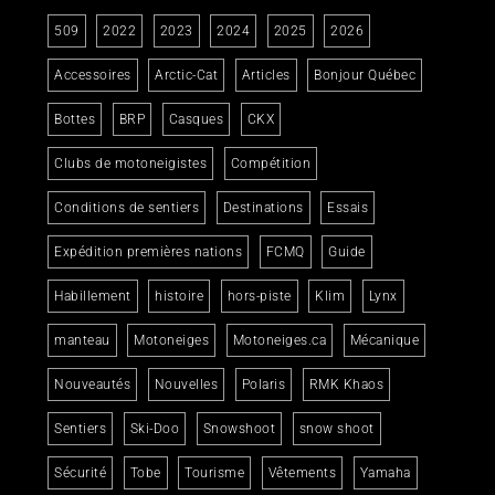
509
2022
2023
2024
2025
2026
Accessoires
Arctic-Cat
Articles
Bonjour Québec
Bottes
BRP
Casques
CKX
Clubs de motoneigistes
Compétition
Conditions de sentiers
Destinations
Essais
Expédition premières nations
FCMQ
Guide
Habillement
histoire
hors-piste
Klim
Lynx
manteau
Motoneiges
Motoneiges.ca
Mécanique
Nouveautés
Nouvelles
Polaris
RMK Khaos
Sentiers
Ski-Doo
Snowshoot
snow shoot
Sécurité
Tobe
Tourisme
Vêtements
Yamaha