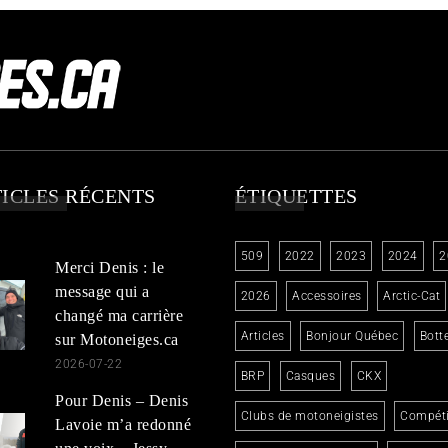
ICLES RÉCENTS
ÉTIQUETTES
509
2022
2023
2024
2
Merci Denis : le
message qui a
2026
Accessoires
Arctic-Cat
changé ma carrière
Articles
Bonjour Québec
Bott
sur Motoneiges.ca
2026-07-22
BRP
Casques
CKX
Pour Denis – Denis
Clubs de motoneigistes
Compéti
Lavoie m’a redonné