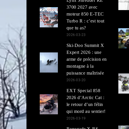
Lynx Shredder RE
3700 2027 avec
moteur 850 E-TEC
Turbo R : c’est tout
que tu as?
2026-03-23
Ski-Doo Summit X
Expert 2026 : une
arme de précision en
montagne à la
puissance maîtrisée
2026-03-20
EXT Special 858
2026 d’Arctic Cat :
le retour d’un félin
qui mord au sentier!
2026-03-19
Renegade X-RS