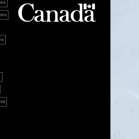
ons
ions
nx
s
ité