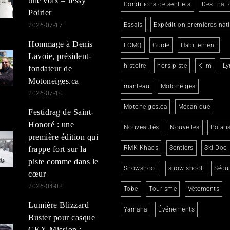
une voix – Jessy
Conditions de sentiers
Destinati
Poirier
Essais
Expédition premières nat
2026-07-17
Hommage à Denis
FCMQ
Guide
Habillement
Lavoie, président-
histoire
hors-piste
Klim
Ly
fondateur de
Motoneiges.ca
manteau
Motoneiges
2026-07-10
Motoneiges.ca
Mécanique
Festidrag de Saint-
Honoré : une
Nouveautés
Nouvelles
Polari
première édition qui
RMK Khaos
Sentiers
Ski-Doo
frappe fort sur la
piste comme dans le
Snowshoot
snow shoot
Sécur
cœur
2026-04-08
Tobe
Tourisme
Vêtements
Lumière Blizzard
Yamaha
Événements
Buster pour casque
CKX Mission :