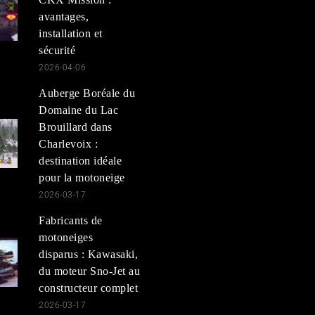
avantages,
installation et
sécurité
2026-04-06
Auberge Boréale du
Domaine du Lac
Brouillard dans
Charlevoix :
destination idéale
pour la motoneige
2026-03-17
Fabricants de
motoneiges
disparus : Kawasaki,
du moteur Sno-Jet au
constructeur complet
2026-03-17