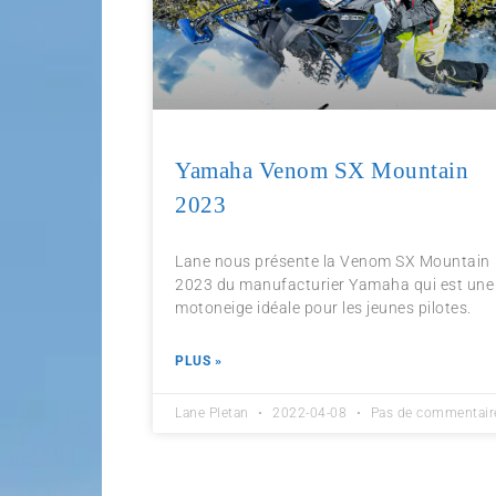
Yamaha Venom SX Mountain
2023
Lane nous présente la Venom SX Mountain
2023 du manufacturier Yamaha qui est une
motoneige idéale pour les jeunes pilotes.
PLUS »
Lane Pletan
2022-04-08
Pas de commentair