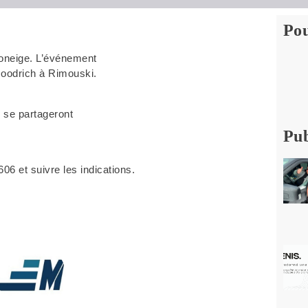
Pou
toneige. L’événement
Goodrich à Rimouski.
s se partageront
Pub
606 et suivre les indications.