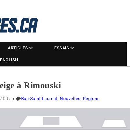
La référence des motoneigistes
s.ca
ARTICLES
ESSAIS
ENGLISH
eige à Rimouski
2:00 am
Bas-Saint-Laurent
,
Nouvelles
,
Regions