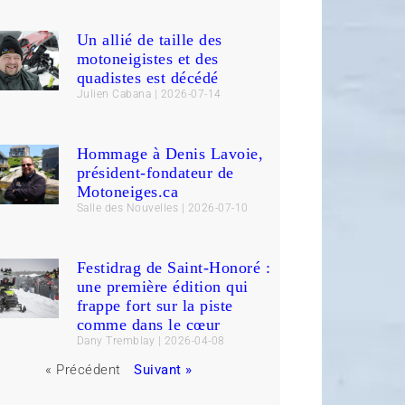
Un allié de taille des
motoneigistes et des
quadistes est décédé
Julien Cabana
2026-07-14
Hommage à Denis Lavoie,
président-fondateur de
Motoneiges.ca
Salle des Nouvelles
2026-07-10
Festidrag de Saint-Honoré :
une première édition qui
frappe fort sur la piste
comme dans le cœur
Dany Tremblay
2026-04-08
« Précédent
Suivant »