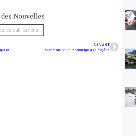
 des Nouvelles
es les publications
SUIVANT
Excellentes conditions à Rimouski, Mont-Joli, Amqui et Alberville
Accélération de motoneige à St-Eugène