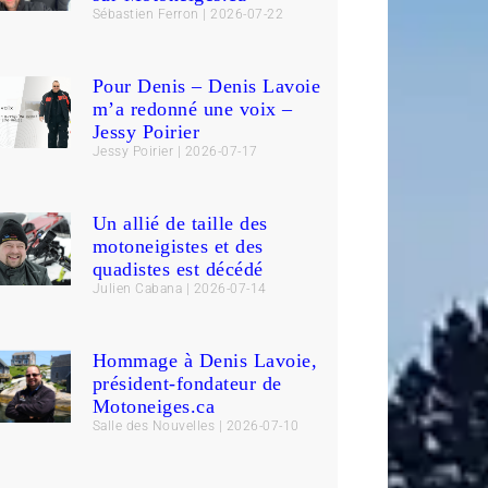
Sébastien Ferron
2026-07-22
Pour Denis – Denis Lavoie
m’a redonné une voix –
Jessy Poirier
Jessy Poirier
2026-07-17
Un allié de taille des
motoneigistes et des
quadistes est décédé
Julien Cabana
2026-07-14
Hommage à Denis Lavoie,
président-fondateur de
Motoneiges.ca
Salle des Nouvelles
2026-07-10