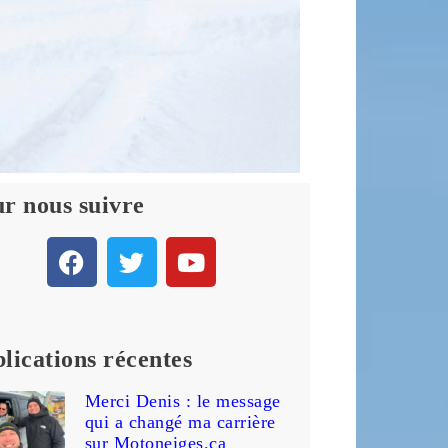
r nous suivre
lications récentes
Merci Denis : le message
qui a changé ma carrière
sur Motoneiges.ca