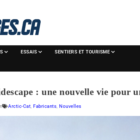
La référence des motoneigistes
s.ca
ES
ESSAIS
SENTIERS ET TOURISME
idescape : une nouvelle vie pour 
m
Arctic-Cat
,
Fabricants
,
Nouvelles