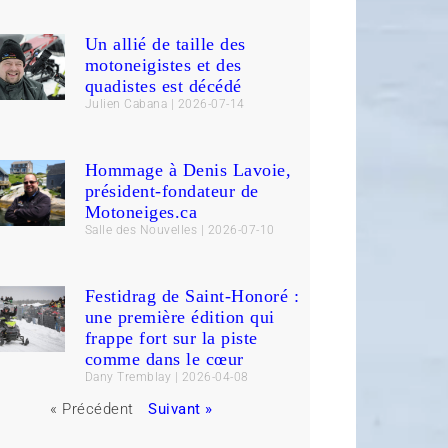
Un allié de taille des
motoneigistes et des
quadistes est décédé
Julien Cabana
2026-07-14
Hommage à Denis Lavoie,
président-fondateur de
Motoneiges.ca
Salle des Nouvelles
2026-07-10
Festidrag de Saint-Honoré :
une première édition qui
frappe fort sur la piste
comme dans le cœur
Dany Tremblay
2026-04-08
« Précédent
Suivant »