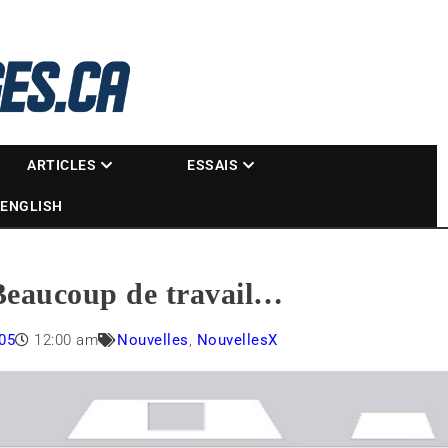
La référence des motoneigistes
s.ca
ARTICLES
ESSAIS
ENGLISH
eaucoup de travail…
05
12:00 am
Nouvelles
,
NouvellesX