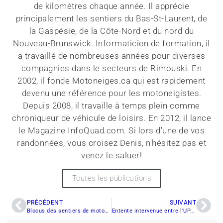
de kilomètres chaque année. Il apprécie
principalement les sentiers du Bas-St-Laurent, de
la Gaspésie, de la Côte-Nord et du nord du
Nouveau-Brunswick. Informaticien de formation, il
a travaillé de nombreuses années pour diverses
compagnies dans le secteurs de Rimouski. En
2002, il fonde Motoneiges.ca qui est rapidement
devenu une référence pour les motoneigistes.
Depuis 2008, il travaille à temps plein comme
chroniqueur de véhicule de loisirs. En 2012, il lance
le Magazine InfoQuad.com. Si lors d'une de vos
randonnées, vous croisez Denis, n'hésitez pas et
venez le saluer!
Toutes les publications
PRÉCÉDENT
SUIVANT
Blocus des sentiers de motoneige: nouveau cri du coeur des maires
Entente intervenue entre l’UPA et le gouvernement – la FCMQ et ses membres, soulagés.