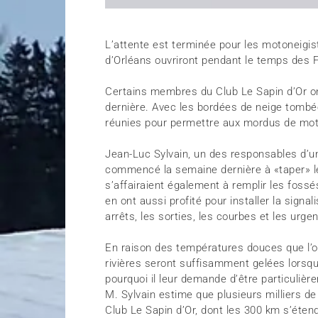
L’attente est terminée pour les motoneigist
d’Orléans ouvriront pendant le temps des 
Certains membres du Club Le Sapin d’Or o
dernière. Avec les bordées de neige tombé
réunies pour permettre aux mordus de moto
Jean-Luc Sylvain, un des responsables d’un
commencé la semaine dernière à «taper» les
s’affairaient également à remplir les fossé
en ont aussi profité pour installer la signa
arrêts, les sorties, les courbes et les urge
En raison des températures douces que l’on
rivières seront suffisamment gelées lorsq
pourquoi il leur demande d’être particuliè
M. Sylvain estime que plusieurs milliers d
Club Le Sapin d’Or, dont les 300 km s’éten