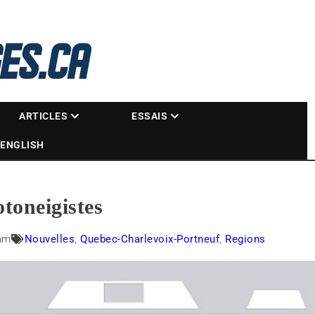
La référence des motoneigistes
s.ca
ARTICLES
ESSAIS
ENGLISH
otoneigistes
am
Nouvelles
,
Quebec-Charlevoix-Portneuf
,
Regions