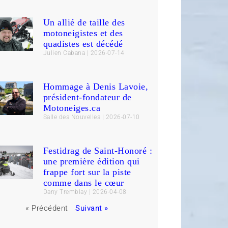
Un allié de taille des
motoneigistes et des
quadistes est décédé
Julien Cabana
2026-07-14
Hommage à Denis Lavoie,
président-fondateur de
Motoneiges.ca
Salle des Nouvelles
2026-07-10
Festidrag de Saint-Honoré :
une première édition qui
frappe fort sur la piste
comme dans le cœur
Dany Tremblay
2026-04-08
« Précédent
Suivant »