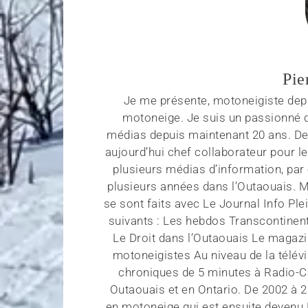
Pie
Je me présente, motoneigiste depu
motoneige. Je suis un passionné d
médias depuis maintenant 20 ans. Depu
aujourd’hui chef collaborateur pour
plusieurs médias d’information, par
plusieurs années dans l’Outaouais. 
se sont faits avec Le Journal Info Ple
suivants : Les hebdos Transcontinent
Le Droit dans l’Outaouais Le magaz
motoneigistes Au niveau de la télévi
chroniques de 5 minutes à Radio-Ca
Outaouais et en Ontario. De 2002 à 2
en motoneige qui est ensuite devenu Hi