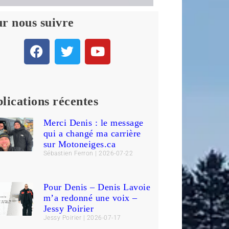
r nous suivre
lications récentes
Merci Denis : le message
qui a changé ma carrière
sur Motoneiges.ca
Sébastien Ferron
2026-07-22
Pour Denis – Denis Lavoie
m’a redonné une voix –
Jessy Poirier
Jessy Poirier
2026-07-17