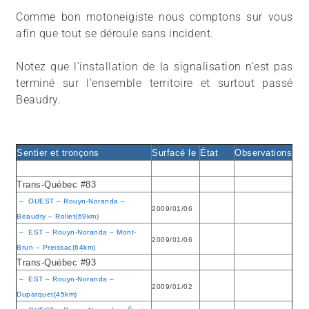
Comme bon motoneigiste nous comptons sur vous
afin que tout se déroule sans incident.
Notez que l’installation de la signalisation n’est pas
terminé sur l’ensemble territoire et surtout passé
Beaudry.
Sentier et tronçons
Surfacé le
État
Observations
Trans-Québec #83
– OUEST – Rouyn-Noranda –
2009/01/06
Beaudry – Rollet(69km)
– EST – Rouyn-Noranda – Mont-
2009/01/06
Brun – Preissac(64km)
Trans-Québec #93
– EST – Rouyn-Noranda –
2009/01/02
Duparquet(45km)