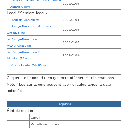
– OUEST – Rouyn-Noranda – Évain
2009/01/06
– Ontario(94km)
Local #Sentiers locaux
– Tour de ville(20km)
2009/01/06
– Rouyn-Noranda – Granada –
2009/01/06
Évain(25km)
– Rouyn-Noranda –
2009/01/05
McWatters(15km)
– Rouyn-Noranda – D
2009/01/06
Alembert(19km)
– Accès Centre Ville(2km)
Cliquer sur le nom du tronçon pour afficher les observations
Note :
Les surfaceurs peuvent avoir circulés après la date
indiquée…
Légende
État du sentier
Ouvert
Partiellement ouvert