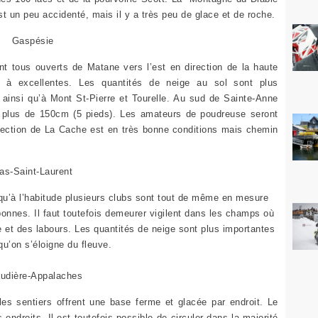
st un peu accidenté, mais il y a très peu de glace et de roche.
Gaspésie
nt tous ouverts de Matane vers l’est en direction de la haute
 à excellentes. Les quantités de neige au sol sont plus
 ainsi qu’à Mont St-Pierre et Tourelle. Au sud de Sainte-Anne
t plus de 150cm (5 pieds). Les amateurs de poudreuse seront
irection de La Cache est en très bonne conditions mais chemin
as-Saint-Laurent
qu’à l’habitude plusieurs clubs sont tout de même en mesure
 bonnes. Il faut toutefois demeurer vigilent dans les champs où
re et des labours. Les quantités de neige sont plus importantes
u’on s’éloigne du fleuve.
udière-Appalaches
s sentiers offrent une base ferme et glacée par endroit. Le
 endroits. Il est toutefois possible de circuler dans la majorité