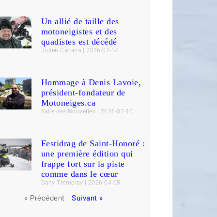
Un allié de taille des
motoneigistes et des
quadistes est décédé
Julien Cabana
2026-07-14
Hommage à Denis Lavoie,
président-fondateur de
Motoneiges.ca
Salle des Nouvelles
2026-07-10
Festidrag de Saint-Honoré :
une première édition qui
frappe fort sur la piste
comme dans le cœur
Dany Tremblay
2026-04-08
« Précédent
Suivant »