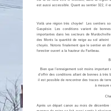
est aussi accessible. Quant au sentier 322, il e
Voilà une région très choyée! Les sentiers so
Gaspésie. Les conditions varient de bonnes
importantes dans les secteurs de Murdochville
des Monts la quantité de neige au sol attein
choyés. Notons finalement que le sentier en d
forestier ouvert a la hauteur du Faribeau.
B
Bien que l’enneigement soit moins important 
d’offrir des conditions allant de bonnes à très
il est possible de rencontrer des traces de ter
à mesure q
Cha
Après un départ canon au mois de décembre le
manque de neige se fait aussi sentir à plusieurs