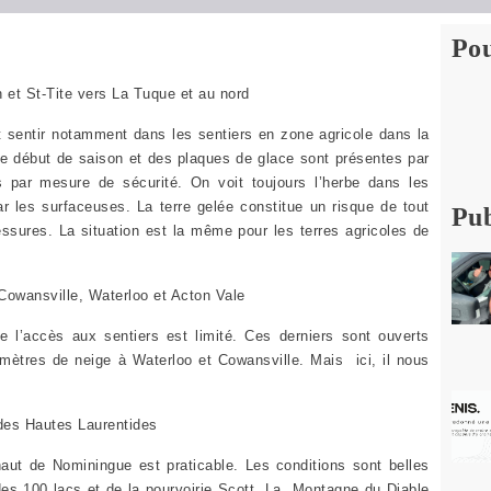
Pou
 et St-Tite vers La Tuque et au nord
it sentir notamment dans les sentiers en zone agricole dans la
de début de saison et des plaques de glace sont présentes par
s par mesure de sécurité. On voit toujours l’herbe dans les
 les surfaceuses. La terre gelée constitue un risque de tout
Pub
ssures. La situation est la même pour les terres agricoles de
owansville, Waterloo et Acton Vale
 l’accès aux sentiers est limité. Ces derniers sont ouverts
imètres de neige à Waterloo et Cowansville. Mais ici, il nous
des Hautes Laurentides
 haut de Nominingue est praticable. Les conditions sont belles
des 100 lacs et de la pourvoirie Scott. La Montagne du Diable