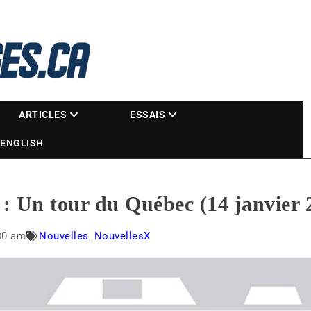
La référence des motoneigistes
s.ca
ARTICLES
ESSAIS
ENGLISH
 : Un tour du Québec (14 janvier 
00 am
Nouvelles
,
NouvellesX