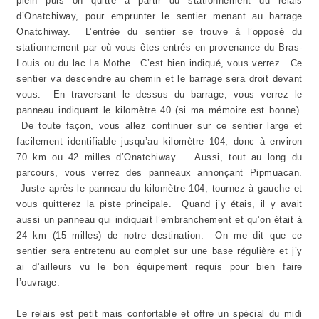
plein puis on quitte à partir du stationnement du relais
d’Onatchiway, pour emprunter le sentier menant au barrage
Onatchiway. L’entrée du sentier se trouve à l’opposé du
stationnement par où vous êtes entrés en provenance du Bras-
Louis ou du lac La Mothe. C’est bien indiqué, vous verrez. Ce
sentier va descendre au chemin et le barrage sera droit devant
vous. En traversant le dessus du barrage, vous verrez le
panneau indiquant le kilomètre 40 (si ma mémoire est bonne).
De toute façon, vous allez continuer sur ce sentier large et
facilement identifiable jusqu’au kilomètre 104, donc à environ
70 km ou 42 milles d’Onatchiway. Aussi, tout au long du
parcours, vous verrez des panneaux annonçant Pipmuacan.
Juste après le panneau du kilomètre 104, tournez à gauche et
vous quitterez la piste principale. Quand j’y étais, il y avait
aussi un panneau qui indiquait l’embranchement et qu’on était à
24 km (15 milles) de notre destination. On me dit que ce
sentier sera entretenu au complet sur une base régulière et j’y
ai d’ailleurs vu le bon équipement requis pour bien faire
l’ouvrage.
Le relais est petit mais confortable et offre un spécial du midi