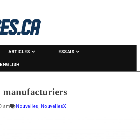
La référence des motoneigistes
s.ca
ARTICLES
ESSAIS
ENGLISH
s manufacturiers
00 am
Nouvelles
,
NouvellesX