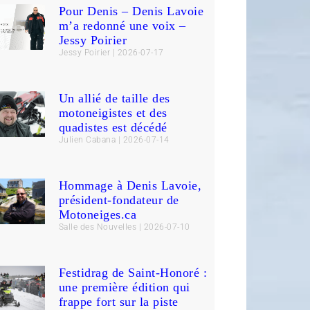
Pour Denis – Denis Lavoie
m’a redonné une voix –
Jessy Poirier
Jessy Poirier
2026-07-17
Un allié de taille des
motoneigistes et des
quadistes est décédé
Julien Cabana
2026-07-14
Hommage à Denis Lavoie,
président-fondateur de
Motoneiges.ca
Salle des Nouvelles
2026-07-10
Festidrag de Saint-Honoré :
une première édition qui
frappe fort sur la piste