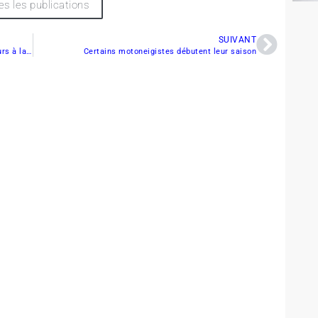
es les publications
SUIVANT
La FCMQ invite le Gouvernement et les agriculteurs à la discussion
Certains motoneigistes débutent leur saison