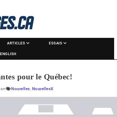
La référence des motoneigistes
s.ca
ARTICLES
ESSAIS
ENGLISH
antes pour le Québec!
0 am
Nouvelles
,
NouvellesX