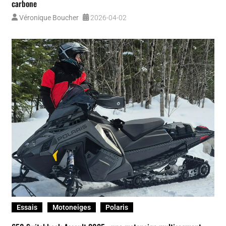
Arctic-Cat
Essais
Motoneiges
EXT Special 858 2026 d’Arctic Cat : le retour d’un félin qui mord
au sentier!
Patrick Roch
2026-03-19