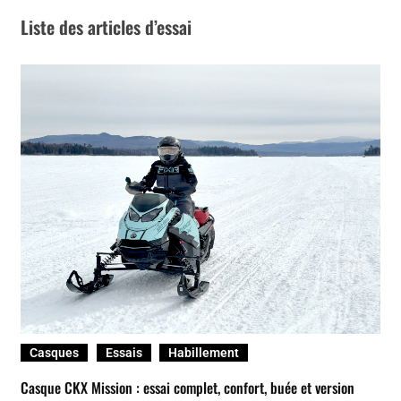
Essais
Motoneiges
Ski-Doo
Ski-Doo Summit X Expert 2026 : une arme de précision en
montagne à la puissance maîtrisée
Pierre-Olivier Roy
2026-03-20