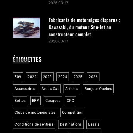
ESSAIS MOTONEIGES
650 Switchback Assault 2025 : une
motoneige multisegment
polyvalente pour le Québec
2026-03-31
Lynx Shredder RE 3700 2027 avec
moteur 850 E-TEC Turbo R : c’est
tout que tu as?