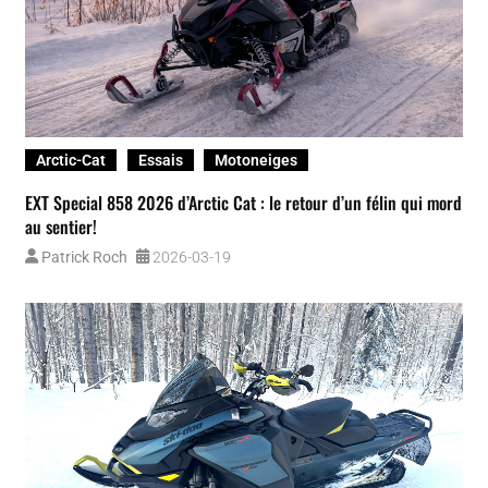
Essais
Motoneiges
Ski-Doo
Renegade X-RS 900 ACE Turbo R 2026 : la motoneige de sentier
la plus musclée de Ski-Doo
Dominic Clermont
2026-03-11