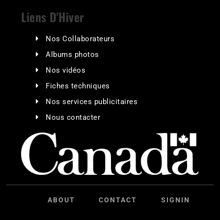
Merci Denis : le message qui a
changé ma carrière sur
Motoneiges.ca
2026-07-22
Pour Denis – Denis Lavoie m’a
redonné une voix – Jessy Poirier
2026-07-17
Hommage à Denis Lavoie, président-
fondateur de Motoneiges.ca
2026-07-10
Festidrag de Saint-Honoré : une
première édition qui frappe fort
sur la piste comme dans le cœur