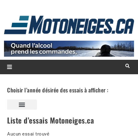
Essais
Lynx
Motoneiges
Lynx Shredder RE 3700 2027 avec moteur 850 E-TEC Turbo R :
c’est tout que tu as?
Jessy Poirier
2026-03-23