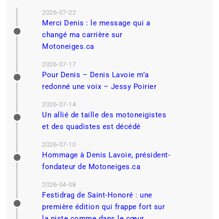
Essais
Motoneiges
Ski-Doo
Essai du Summit X 2027 : la référence Ski-Doo est-elle encore le
choix automatique?
Jessy Poirier
2026-03-02