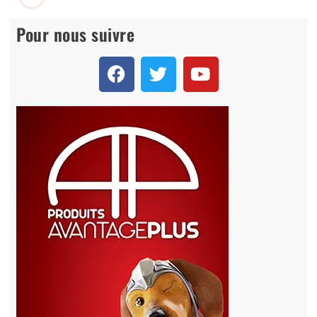
Essais
Motoneiges
Polaris
Motoneiges Polaris 2027 : mes coups de cœur au SnowShoot
Maxime Fortin
2026-03-04