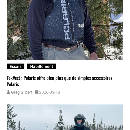
Bottes
Ensemble manteau et pantalons
Essais
Gants et mitaines
Habillement
Affronter l’hiver sans compromis : essai complet de vêtements de
motoneige KLIM
Marc Thibeault
2026-03-06