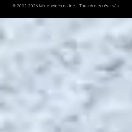
2026-04-08
Lumière Blizzard Buster pour
casque CKX Mission : avantages,
installation et sécurité
2026-04-06
Auberge Boréale du Domaine du
Lac Brouillard dans Charlevoix :
destination idéale pour la
motoneige
2026-03-17
Fabricants de motoneiges disparus :
Kawasaki, du moteur Sno-Jet au
constructeur complet
2026-03-17