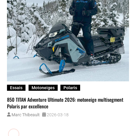
Essais
Passager
Pieces-et-accessoires
Siège
SeatJack DX de Kimpex : installation sur un Tundra Xtreme 2013
Valérie Gagnon
2026-03-05