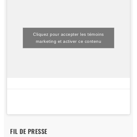
Essais
Motoneiges
Polaris
650 INDY VR1 137 2026 : Polaris Dynamix après les
1 000 premiers km
Greg Gilbert
2026-03-03