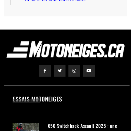
Essais
Lynx
Motoneiges
Lynx Shredder RE 2027 : essai professionnel de l’arme de
montagne la plus féroce de Finlande
Jim Norlander
2026-03-02
Pour nous suivre