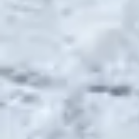
Sentiers
Ski-Doo
Snowshoot
snow shoot
Sécurité
Tobe
Tourisme
Vêtements
Yamaha
Événements