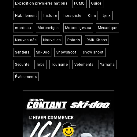
2026-03-23
Ski-Doo Summit X Expert 2026 :
une arme de précision en montagne
à la puissance maîtrisée
2026-03-20
EXT Special 858 2026 d’Arctic Cat :
le retour d’un félin qui mord au
sentier!
2026-03-19
Renegade X-RS 2026 : puissance
turbo, poids et précision — le vrai
compromis
2026-03-19