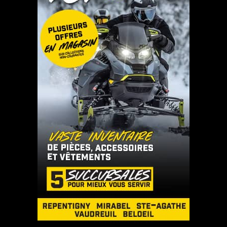
850 TITAN Adventure Ultimate
2026: motoneige multisegment
Polaris par excellence
2026-03-18
650 TITAN Adventure 2025 : une
motoneige utilitaire qui allie
puissance, confort et polyvalence
2026-03-12
Renegade X-RS 900 ACE Turbo R
2026 : la motoneige de sentier la
plus musclée de Ski-Doo
2026-03-11
ARTICLES RÉCENTS