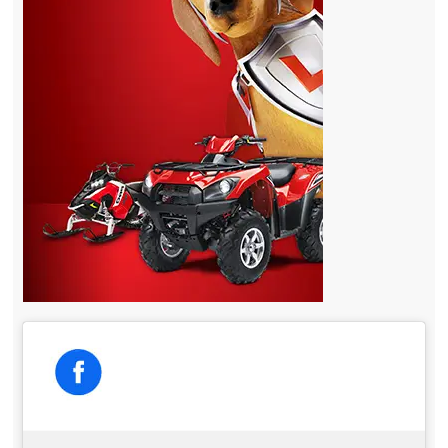
Essais
Pieces-et-accessoires
Essai du sac étanche Lock & Ride Flex de Polaris pour le
rangement en motoneige
Greg Gilbert
2026-03-04