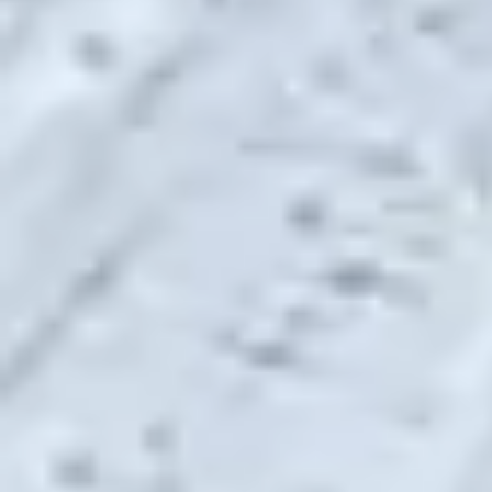
ÉTIQUETTES
509
2022
2023
2024
2025
2026
Accessoires
Arctic-Cat
Articles
Bonjour Québec
Bottes
BRP
Casques
CKX
Clubs de motoneigistes
Compétition
Conditions de sentiers
Destinations
Essais
Expédition premières nations
FCMQ
Guide
Habillement
histoire
hors-piste
Klim
Lynx
manteau
Motoneiges
Motoneiges.ca
Mécanique
Nouveautés
Nouvelles
Polaris
RMK Khaos