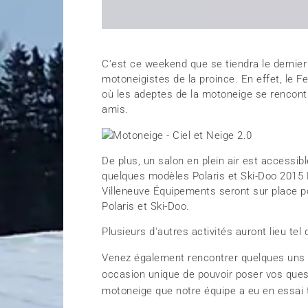
C'est ce weekend que se tiendra le dernier
motoneigistes de la proince. En effet, le F
où les adeptes de la motoneige se rencontr
amis.
De plus, un salon en plein air est accessibl
quelques modèles Polaris et Ski-Doo 2015 
Villeneuve Équipements seront sur place 
Polaris et Ski-Doo.
Plusieurs d'autres activités auront lieu tel
Venez également rencontrer quelques uns d
occasion unique de pouvoir poser vos ques
motoneige que notre équipe a eu en essai t