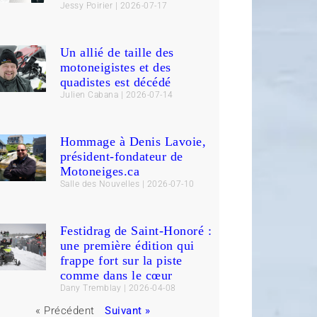
Jessy Poirier
2026-07-17
Un allié de taille des
motoneigistes et des
quadistes est décédé
Julien Cabana
2026-07-14
Hommage à Denis Lavoie,
président-fondateur de
Motoneiges.ca
Salle des Nouvelles
2026-07-10
Festidrag de Saint-Honoré :
une première édition qui
frappe fort sur la piste
comme dans le cœur
Dany Tremblay
2026-04-08
« Précédent
Suivant »