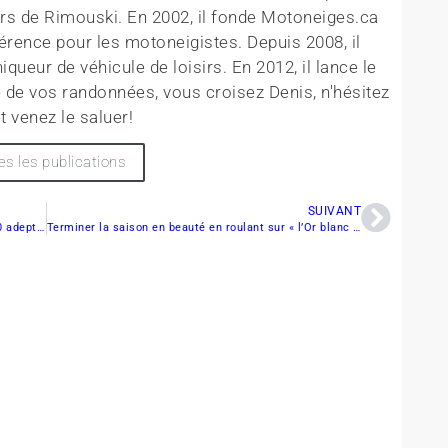
rs de Rimouski. En 2002, il fonde Motoneiges.ca
érence pour les motoneigistes. Depuis 2008, il
queur de véhicule de loisirs. En 2012, il lance le
 de vos randonnées, vous croisez Denis, n'hésitez
t venez le saluer!
es les publications
SUIVANT
Daytona neige de Saint-David-de-Falardeau – 3000 adeptes au rendez-vous
Terminer la saison en beauté en roulant sur « l’Or blanc » dans la Vallée-de-l’Or!