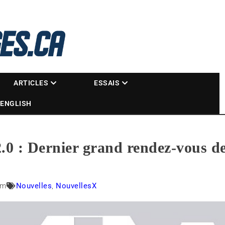
La référence des motoneigistes
s.ca
ARTICLES
ESSAIS
ENGLISH
2.0 : Dernier grand rendez-vous de
am
Nouvelles
,
NouvellesX