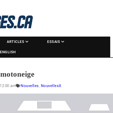
La référence des motoneigistes
s.ca
ARTICLES
ESSAIS
ENGLISH
a motoneige
12:00 am
Nouvelles
,
NouvellesX