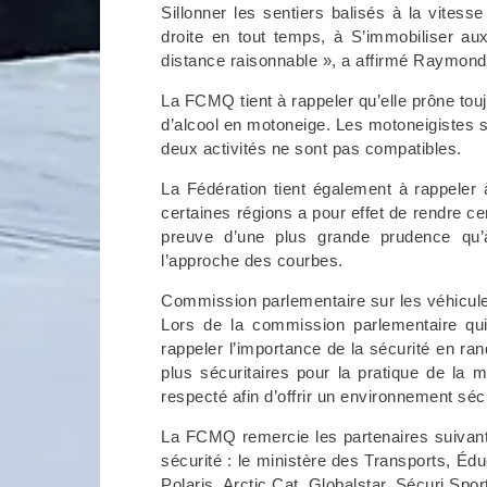
Sillonner les sentiers balisés à la vitess
droite en tout temps, à S’immobiliser au
distance raisonnable », a affirmé Raymond
La FCMQ tient à rappeler qu’elle prône to
d’alcool en motoneige. Les motoneigistes so
deux activités ne sont pas compatibles.
La Fédération tient également à rappeler
certaines régions a pour effet de rendre cer
preuve d’une plus grande prudence qu’à
l’approche des courbes.
Commission parlementaire sur les véhicul
Lors de la commission parlementaire qu
rappeler l’importance de la sécurité en ra
plus sécuritaires pour la pratique de la 
respecté afin d’offrir un environnement séc
La FCMQ remercie les partenaires suivants
sécurité : le ministère des Transports, Éd
Polaris, Arctic Cat, Globalstar, Sécuri S