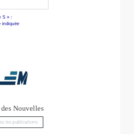
 S » :
e indiquée
 des Nouvelles
es les publications