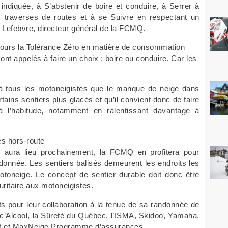
e indiquée, à S’abstenir de boire et conduire, à Serrer à
x traverses de routes et à se Suivre en respectant un
 Lefebvre, directeur général de la FCMQ.
ujours la Tolérance Zéro en matière de consommation
nt appelés à faire un choix : boire ou conduire. Car les
 à tous les motoneigistes que le manque de neige dans
tains sentiers plus glacés et qu’il convient donc de faire
 l’habitude, notamment en ralentissant davantage à
es hors-route
i aura lieu prochainement, la FCMQ en profitera pour
ndonnée. Les sentiers balisés demeurent les endroits les
motoneige. Le concept de sentier durable doit donc être
uritaire aux motoneigistes.
 pour leur collaboration à la tenue de sa randonnée de
uc’Alcool, la Sûreté du Québec, l’ISMA, Skidoo, Yamaha,
port et MaxNeige Programme d’assurances.