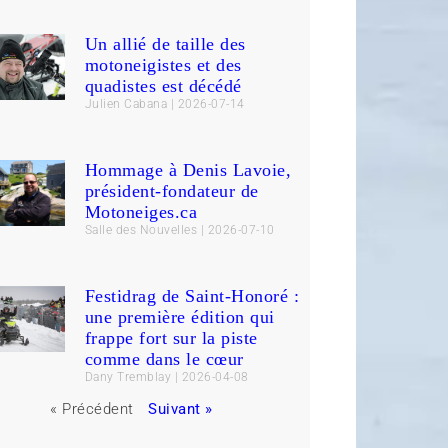
Un allié de taille des
motoneigistes et des
quadistes est décédé
Julien Cabana
2026-07-14
Hommage à Denis Lavoie,
président-fondateur de
Motoneiges.ca
Salle des Nouvelles
2026-07-10
Festidrag de Saint-Honoré :
une première édition qui
frappe fort sur la piste
comme dans le cœur
Dany Tremblay
2026-04-08
« Précédent
Suivant »