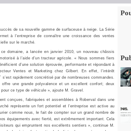
Pou
le succès de sa nouvelle gamme de surfaceuse à neige. La Série
rmet à l’entreprise de connaître une croissance des ventes
tielle sur le marché.
s ce domaine, a lancée en janvier 2010, un nouveau châssis
Pub
torisé à l’aide d’un tracteur agricole. « Nous sommes fiers
énéficient d’une solution éprouvée, performante et répondant à
cteur Ventes et Marketing chez Gilbert. En effet, l’intérêt
TT s’est rapidement concrétisé par de nombreuses commandes.
 offre une grande polyvalence et un excellent confort; deux
 pour ce type de véhicule », ajoute M. Gravel.
ment conçues, fabriquées et assemblées à Roberval dans une
rché représente un fort potentiel et l’entreprise est active au
urier comme nous, le fait de compter sur un grand nombre de
 nos équipements avec fierté, est extrêmement important. Cela
visiteurs qui empruntent nos excellents sentiers », continue M.