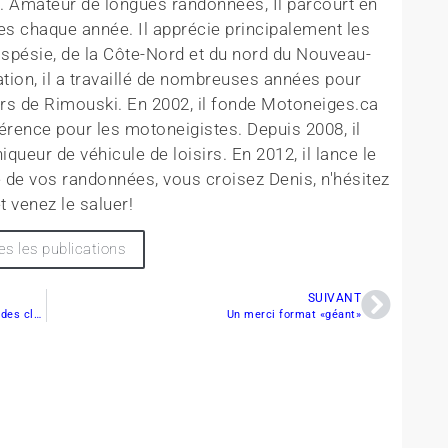
T. Amateur de longues randonnées, Il parcourt en
es chaque année. Il apprécie principalement les
aspésie, de la Côte-Nord et du nord du Nouveau-
tion, il a travaillé de nombreuses années pour
rs de Rimouski. En 2002, il fonde Motoneiges.ca
érence pour les motoneigistes. Depuis 2008, il
queur de véhicule de loisirs. En 2012, il lance le
 de vos randonnées, vous croisez Denis, n'hésitez
t venez le saluer!
es les publications
SUIVANT
Québec accorde près de 60 000 $ à la Fédération des clubs de motoneigistes du Québec
Un merci format «géant»