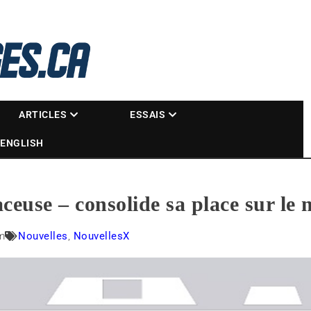
La référence des motoneigistes
s.ca
ARTICLES
ESSAIS
ENGLISH
aceuse – consolide sa place sur le
m
Nouvelles
,
NouvellesX