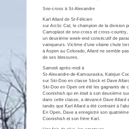
Sno-cross à St-Alexandre
Karl Allard de St-Félicien
sur Arctic Cat, le champion de la division
Camoplast de sno-cross et cross-country, 
un deuxième week-end consécutif de parad
vainqueurs. Victime d’une vilaine chute 
à Aspen au Colorado, Allard ne semble pa
de ses blessures.
Samedi après-midi à
St-Alexandre-de-Kamouraska, Katejun Co
sur Ski-Doo en classe Stock et Dave Allar
Ski-Doo en Open ont été les gagnants de ce
Coonishish qui en était à son deuxième s
dans cette classe, a devancé Dave Allard 
tandis que Karl Allard a été contraint à l’a
En Open, Dave a enregistré son quatrièm
Coonishish et son frère Karl.