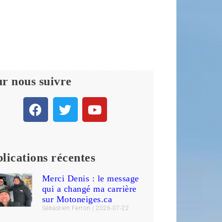
r nous suivre
lications récentes
Merci Denis : le message
qui a changé ma carrière
sur Motoneiges.ca
Sébastien Ferron
2026-07-22