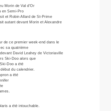
ieu Morin de Val d’Or
u en Semi-Pro
it et Robin Allard de St-Prime
fait autant devant Morin et Alexandre
eur de ce premier week-end dans le
vec sa quatrième
r devant David Leahey de Victoriaville
rs Ski-Doo alors que
 Ski-Doo a été
 début du calendrier.
pron a été
nnifer
ée
Dames.
aris a été intouchable.