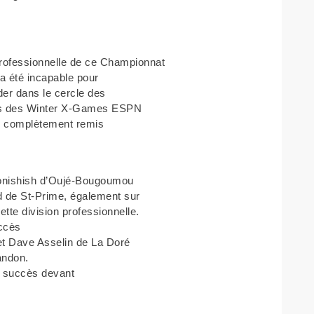
 professionnelle de ce Championnat
a été incapable pour
er dans le cercle des
lors des Winter X-Games ESPN
s complètement remis
onishish d’Oujé-Bougoumou
d de St-Prime, également sur
tte division professionnelle.
uccès
et Dave Asselin de La Doré
bandon.
e succès devant