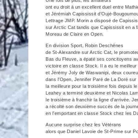
Une fois de plus, les amateurs
ont eu droit à un excellent duel entre Math
et Jérémiah Capississit d’Oujé-Bougoumo
Lettrage JMP. Morin a disposé de Capississ
sur Arctic Cat tandis que Capississit en a 
Moreau de Claire en Open.
En division Sport, Robin Deschênes
de St-Alexandre sur Arctic Cat, le promot
Bas du Fleuve, a épaté ses concitoyens a
victoire en classe Stock. Il a eu le meilleu
et Jérémy Joly de Waswanipi, deux coureu
dans l’Open, Jennifer Paré de La Doré sur
la meilleure pour la troisième fois depuis le
Leahey a terminé deuxième et Nicolas Lam
le troisième à franchir la ligne d’arrivée. Je
a récolté son deuxième succès de la journ
en l’emportant en classe Stock chez les 
Aucune surprise chez les Vétérans
alors que Daniel Lavoie de St-Prime sur Pol