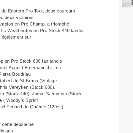
 du Eastern Pro Tour, deux coureurs
c deux victoires
champion en Pro Champ, a triomphé
rtis Weatherdon en Pro Stock 440 tandis
, également sur
p en Pro Stock 600 fan tandis
evant August Freemann Jr. Les
Pierre Boudriau
 Robert de St-Bruno (Vintage
Chris Vereyken (Stock 600),
on (Stock 440), Jamie Schonnop (Stock
e ( Woody’s Sprint
chel Ferland de Québec (120cc).
ur cette deuxième
inigan.