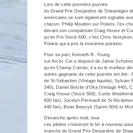
Lors de cette première journée
du Grand Prix Desjardins de Shawinigan et
américains se sont également signalés ave
chacun. Philip Moulton sur Polaris, l’ex-
devant son compatriote Craig House et Cu
qu’en Pro Stock 600, c’est Chris Vereyken
Polaris qui a pris la troisième position.
Pour sa part, Kenneth R. Young
sur Arctic Cat a disposé de Jamie Schonno
qu’en Champ Combo, il a eu le meilleur d
autres gagnants de cette journée ont été : 
de St-Sébastien (Vintage liquide), Sylvain
340), Daniel Belzile d’Oka (Vintage 440), 
Craig House (Stock 500), Curtis Weatherd
600 fan), Jocelyn Perreault de St-Nicéphor
440 fan), Brian Bewcyk (Sprint 500) et Mi
Dimanche après-midi, tous
ces pilotes croiseront le fer à nouveau po
manche du Grand Prix Desjardins de Shaw