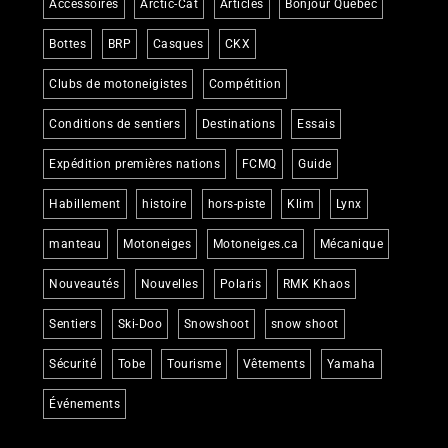
Accessoires
Arctic-Cat
Articles
Bonjour Québec
Bottes
BRP
Casques
CKX
Clubs de motoneigistes
Compétition
Conditions de sentiers
Destinations
Essais
Expédition premières nations
FCMQ
Guide
Habillement
histoire
hors-piste
Klim
Lynx
manteau
Motoneiges
Motoneiges.ca
Mécanique
Nouveautés
Nouvelles
Polaris
RMK Khaos
Sentiers
Ski-Doo
Snowshoot
snow shoot
Sécurité
Tobe
Tourisme
Vêtements
Yamaha
Événements